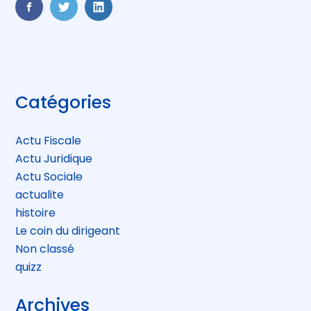
FaceBook
Twitter
LinkedIn
Blog
Catégories
sidebar
Actu Fiscale
Actu Juridique
Actu Sociale
actualite
histoire
Le coin du dirigeant
Non classé
quizz
Archives