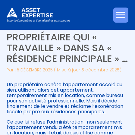
Créer et reprendre une activité
Piloter votre gestion
Aller
C’EST L’HISTOIRE D’UN
au
contenu
Gérer votre quotidien
Suivre votre comptabilité
PROPRIÉTAIRE QUI «
TRAVAILLE » DANS SA «
Piloter votre entreprise
Gérer vos ressources humaines
RÉSIDENCE PRINCIPALE » …
Développer votre entreprise
Par
|
5 DÉCEMBRE 2025
( Mise à jour 5 décembre 2025)
Construire votre patrimoine
Un propriétaire achète l’appartement accolé au
sien, utilisant alors cet appartement,
Être prêt pour la facturation
temporairement mis en location, comme bureau
électronique
pour son activité professionnelle. Mais il décide
finalement de le vendre et réclame l’exonération
fiscale propre aux résidences principales…
Ce que lui refuse l’administration : non seulement
l’appartement vendu a été temporairement mis
en location, mais il était depuis utilisé comme