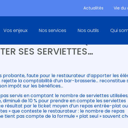
Actualités
Vie du
Principal
Vos enjeux
Nos services
Nos outils
Qui so
’UN RESTAURATEUR QUI AURAI
TER SES SERVIETTES…
as probante, faute pour le restaurateur d’apporter les él
ion rejette la comptabilité d’un bar-brasserie… reconstitue
e son impôt sur les bénéfices…
as servis en comptant le nombre de serviettes utilisées
e, diminué de 10 % pour prendre en compte les serviettes
r ce résultat par le ticket moyen d’un repas entrée-plat ou
ttes » que conteste le restaurateur : le nombre de repas
 ne tient pas compte de la formule « plat seul » souvent ch