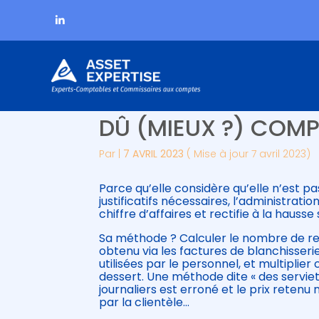
Subheader
Aller
C’EST L’HISTOIRE D
au
contenu
DÛ (MIEUX ?) COMP
Par
|
7 AVRIL 2023
( Mise à jour 7 avril 2023)
Parce qu’elle considère qu’elle n’est p
justificatifs nécessaires, l’administrat
chiffre d’affaires et rectifie à la hauss
Sa méthode ? Calculer le nombre de rep
obtenu via les factures de blanchisseri
utilisées par le personnel, et multiplie
dessert. Une méthode dite « des servie
journaliers est erroné et le prix retenu
par la clientèle…