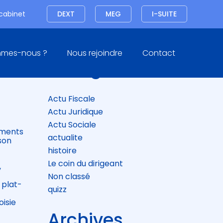
Connexion
 cabinet
DEXT
MEG
I-SUITE
Blog
mmes-nous ?
Nous rejoindre
Contact
sidebar
Catégories
T
Actu Fiscale
Actu Juridique
Actu Sociale
éments
actualite
 son
histoire
Le coin du dirigeant
,
Non classé
 plat-
quizz
oisie
Archives