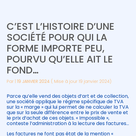
Créer et reprendre une activité
Piloter votre gestion
C’EST L’HISTOIRE D’UNE
Gérer votre quotidien
Suivre votre comptabilité
SOCIÉTÉ POUR QUI LA
FORME IMPORTE PEU,
Piloter votre entreprise
Gérer vos ressources humaines
POURVU QU’ELLE AIT LE
Développer votre entreprise
FOND…
Construire votre patrimoine
Par
|
19 JANVIER 2024
( Mise à jour 19 janvier 2024)
Être prêt pour la facturation
Parce qu’elle vend des objets d’art et de collection,
électronique
une société applique le régime spécifique de TVA
sur la « marge » qui lui permet de ne calculer la TVA
que sur la seule différence entre le prix de vente et
le prix d’achat de ces objets. « Impossible »,
conteste l’administration à la lecture des factures…
Les factures ne font pas état de la mention «