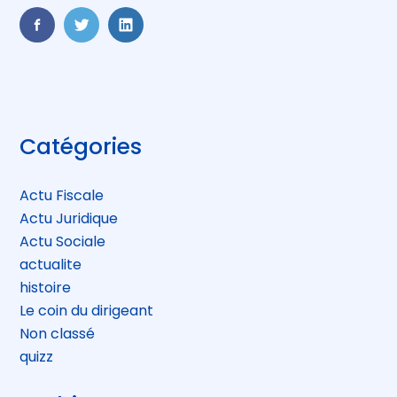
FaceBook
Twitter
LinkedIn
Blog
Catégories
sidebar
Actu Fiscale
Actu Juridique
Actu Sociale
actualite
histoire
Le coin du dirigeant
Non classé
quizz