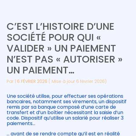
Créer et reprendre une activité
Piloter votre gestion
C’EST L’HISTOIRE D’UNE
Gérer votre quotidien
Suivre votre comptabilité
SOCIÉTÉ POUR QUI «
VALIDER » UN PAIEMENT
Piloter votre entreprise
Gérer vos ressources humaines
N’EST PAS « AUTORISER »
Développer votre entreprise
UN PAIEMENT…
Construire votre patrimoine
Par
|
6 FÉVRIER 2026
( Mise à jour 6 février 2026)
Être prêt pour la facturation
Une société utilise, pour effectuer ses opérations
électronique
bancaires, notamment ses virements, un dispositif
remis par sa banque composé d’une carte de
transfert et d’un boîtier nécessitant la saisie d’un
code. Dispositif qu’utilise un salarié pour réaliser 3
paiements…
… avant de se rendre compte qu’il est en réalité