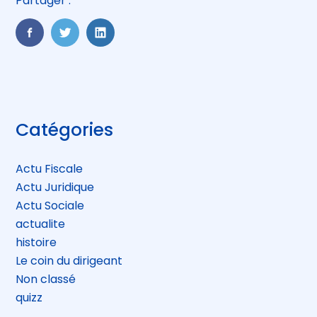
Partager :
FaceBook
Twitter
LinkedIn
Blog
Catégories
sidebar
Actu Fiscale
Actu Juridique
Actu Sociale
actualite
histoire
Le coin du dirigeant
Non classé
quizz