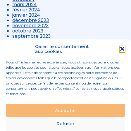
mars 2024
février 2024
janvier 2024
décembre 2023
novembre 2023
octobre 2023
septembre 2023
août 2023
juillet 2023
Gérer le consentement
juin 2023
aux cookies
mai 2023
avril 2023
Pour offrir les meilleures expériences, nous utilisons des technologies
mars 2023
telles que les cookies pour stocker et/ou accéder aux informations des
appareils. Le fait de consentir à ces technologies nous permettra de
traiter des données telles que le comportement de navigation ou les ID
uniques sur ce site. Le fait de ne pas consentir ou de retirer son
consentement peut avoir un effet négatif sur certaines caractéristiques
et fonctions.
Footer
Accepter
02 96 52 68 68
Linkedin
Principale
Refuser