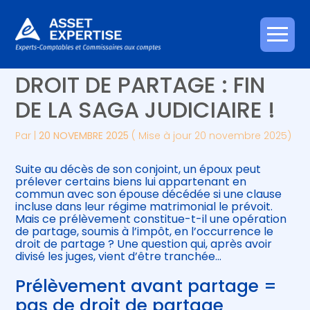
Créer et reprendre une activité
Piloter votre gestion
Aller
CLAUSE DE PRÉCIPUT ET
au
contenu
Gérer votre quotidien
Suivre votre comptabilité
DROIT DE PARTAGE : FIN
DE LA SAGA JUDICIAIRE !
Piloter votre entreprise
Gérer vos ressources humaines
Par
|
20 NOVEMBRE 2025
( Mise à jour 20 novembre 2025)
Développer votre entreprise
Suite au décès de son conjoint, un époux peut
Construire votre patrimoine
prélever certains biens lui appartenant en
commun avec son épouse décédée si une clause
incluse dans leur régime matrimonial le prévoit.
Être prêt pour la facturation
Mais ce prélèvement constitue-t-il une opération
électronique
de partage, soumis à l’impôt, en l’occurrence le
droit de partage ? Une question qui, après avoir
divisé les juges, vient d’être tranchée…
Prélèvement avant partage =
pas de droit de partage