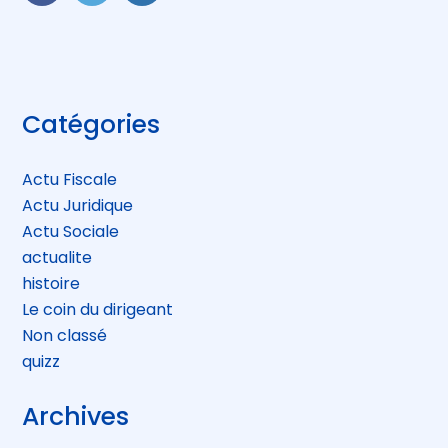
FaceBook
Twitter
LinkedIn
Blog
Catégories
sidebar
Actu Fiscale
Actu Juridique
Actu Sociale
actualite
histoire
Le coin du dirigeant
Non classé
quizz
Archives