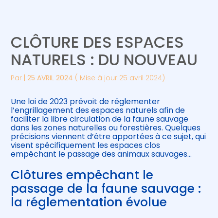
Créer et reprendre une activité
Piloter votre gestion
CLÔTURE DES ESPACES
Gérer votre quotidien
Suivre votre comptabilité
NATURELS : DU NOUVEAU
Piloter votre entreprise
Gérer vos ressources humaines
Par
|
25 AVRIL 2024
( Mise à jour 25 avril 2024)
Développer votre entreprise
Une loi de 2023 prévoit de réglementer
l’engrillagement des espaces naturels afin de
faciliter la libre circulation de la faune sauvage
Construire votre patrimoine
dans les zones naturelles ou forestières. Quelques
précisions viennent d’être apportées à ce sujet, qui
visent spécifiquement les espaces clos
Être prêt pour la facturation
empêchant le passage des animaux sauvages…
électronique
Clôtures empêchant le
passage de la faune sauvage :
la réglementation évolue