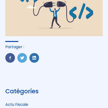
Partager :
FaceBook
Twitter
LinkedIn
Blog
Catégories
sidebar
Actu Fiscale