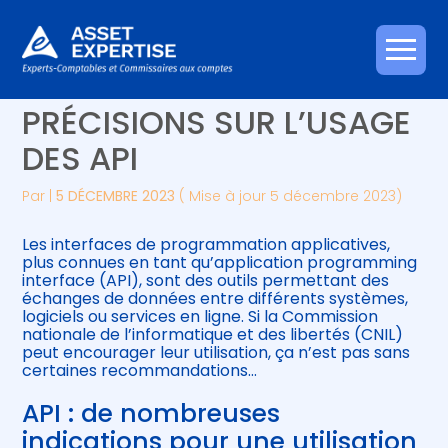
Créer et reprendre une activité
Piloter votre gestion
Aller
CNIL : NOUVELLES
au
contenu
Gérer votre quotidien
Suivre votre comptabilité
PRÉCISIONS SUR L’USAGE
DES API
Piloter votre entreprise
Gérer vos ressources humaines
Par
|
5 DÉCEMBRE 2023
( Mise à jour 5 décembre 2023)
Développer votre entreprise
Les interfaces de programmation applicatives,
Construire votre patrimoine
plus connues en tant qu’application programming
interface (API), sont des outils permettant des
échanges de données entre différents systèmes,
Être prêt pour la facturation
logiciels ou services en ligne. Si la Commission
électronique
nationale de l’informatique et des libertés (CNIL)
peut encourager leur utilisation, ça n’est pas sans
certaines recommandations…
API : de nombreuses
indications pour une utilisation