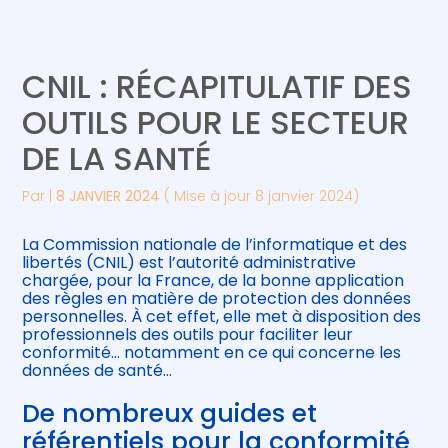
Créer et reprendre une activité
Piloter votre gestion
CNIL : RÉCAPITULATIF DES
Gérer votre quotidien
Suivre votre comptabilité
OUTILS POUR LE SECTEUR
DE LA SANTÉ
Piloter votre entreprise
Gérer vos ressources humaines
Par
|
8 JANVIER 2024
( Mise à jour 8 janvier 2024)
Développer votre entreprise
La Commission nationale de l’informatique et des
Construire votre patrimoine
libertés (CNIL) est l’autorité administrative
chargée, pour la France, de la bonne application
des règles en matière de protection des données
Être prêt pour la facturation
personnelles. À cet effet, elle met à disposition des
électronique
professionnels des outils pour faciliter leur
conformité… notamment en ce qui concerne les
données de santé…
De nombreux guides et
référentiels pour la conformité