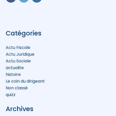
FaceBook
Twitter
LinkedIn
Blog
Catégories
sidebar
Actu Fiscale
Actu Juridique
Actu Sociale
actualite
histoire
Le coin du dirigeant
Non classé
quizz
Archives