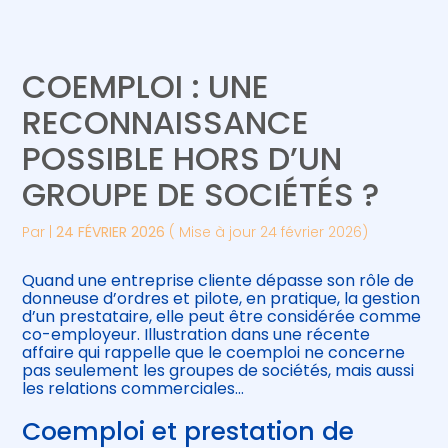
Créer et reprendre une activité
Piloter votre gestion
COEMPLOI : UNE
Gérer votre quotidien
Suivre votre comptabilité
RECONNAISSANCE
POSSIBLE HORS D’UN
Piloter votre entreprise
Gérer vos ressources humaines
GROUPE DE SOCIÉTÉS ?
Développer votre entreprise
Par
|
24 FÉVRIER 2026
( Mise à jour 24 février 2026)
Construire votre patrimoine
Quand une entreprise cliente dépasse son rôle de
donneuse d’ordres et pilote, en pratique, la gestion
Être prêt pour la facturation
d’un prestataire, elle peut être considérée comme
électronique
co-employeur. Illustration dans une récente
affaire qui rappelle que le coemploi ne concerne
pas seulement les groupes de sociétés, mais aussi
les relations commerciales…
Coemploi et prestation de