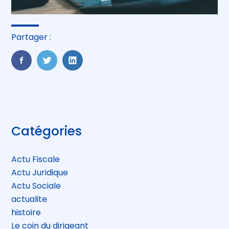
Partager :
FaceBook
Twitter
LinkedIn
Blog
Catégories
sidebar
Actu Fiscale
Actu Juridique
Actu Sociale
actualite
histoire
Le coin du dirigeant