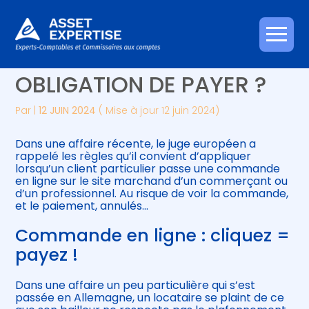
Créer et reprendre une activité
Piloter votre gestion
Aller
COMMANDE EN LIGNE :
au
contenu
Gérer votre quotidien
Suivre votre comptabilité
OBLIGATION DE PAYER ?
Piloter votre entreprise
Gérer vos ressources humaines
Par
|
12 JUIN 2024
( Mise à jour 12 juin 2024)
Développer votre entreprise
Dans une affaire récente, le juge européen a
rappelé les règles qu’il convient d’appliquer
lorsqu’un client particulier passe une commande
Construire votre patrimoine
en ligne sur le site marchand d’un commerçant ou
d’un professionnel. Au risque de voir la commande,
et le paiement, annulés…
Être prêt pour la facturation
électronique
Commande en ligne : cliquez =
payez !
Dans une affaire un peu particulière qui s’est
passée en Allemagne, un locataire se plaint de ce