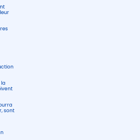
ent
leur
ures
uction
 la
oivent
pourra
r, sont
un