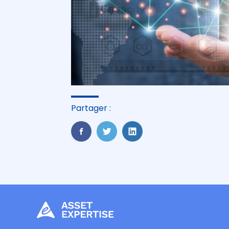
Partager :
FaceBook
Twitter
LinkedIn