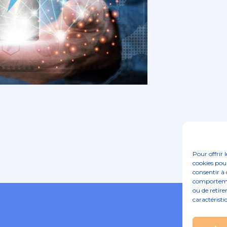
Pour offrir 
cookies pour
consentir à 
comportement
ou de retire
caractéristi