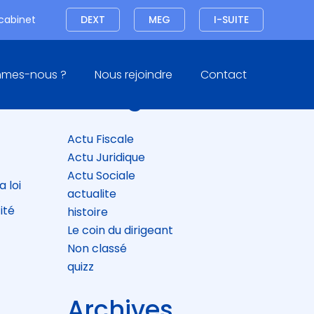
Connexion
 cabinet
DEXT
MEG
I-SUITE
Blog
mmes-nous ?
Nous rejoindre
Contact
sidebar
Catégories
Actu Fiscale
Actu Juridique
Actu Sociale
a loi
actualite
.
ité
histoire
Le coin du dirigeant
Non classé
quizz
Archives