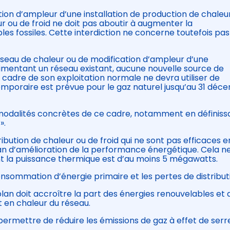
tion d’ampleur d’une installation de production de chaleu
r ou de froid ne doit pas aboutir à augmenter la
 fossiles. Cette interdiction ne concerne toutefois pas
seau de chaleur ou de modification d’ampleur d’une
alimentant un réseau existant, aucune nouvelle source de
 cadre de son exploitation normale ne devra utiliser de
emporaire est prévue pour le gaz naturel jusqu’au 31 déc
 modalités concrètes de ce cadre, notamment en définiss
».
tribution de chaleur ou de froid qui ne sont pas efficaces e
an d’amélioration de la performance énergétique. Cela n
nt la puissance thermique est d’au moins 5 mégawatts.
nsommation d’énergie primaire et les pertes de distribut
lan doit accroître la part des énergies renouvelables et 
 en chaleur du réseau.
 permettre de réduire les émissions de gaz à effet de serr
.