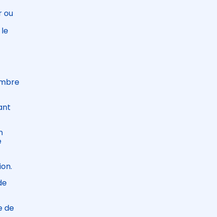
r ou
 le
embre
ant
n
e
ion.
de
e de