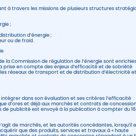
nt à travers les missions de plusieurs structures stratégi
gie ;
istribution d’énergie ;
ur ou de froid.
ie
de la Commission de régulation de l’énergie sont enrichies
 à la prise en compte des enjeux d’efficacité et de sobriété
 réseaux de transport et de distribution d’électricité e
tégrer dans son évaluation et ses critères l’efficacité
que d’ores et déjà aux marchés et contrats de concessio
 de publicité est envoyé à la publication à compter du 16
’agit de marchés, et les autorités concédantes, lorsqu’il 
cquérir que des produits, services et travaux à « haute
dits marchés et contrats de concession répondent à un 