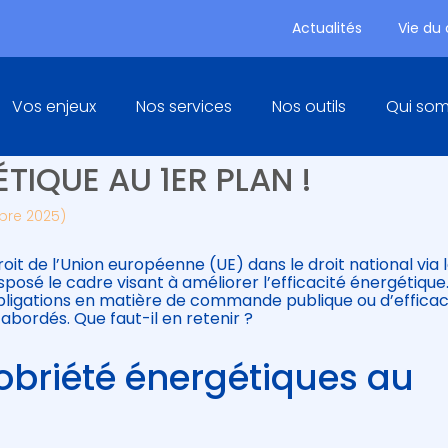
Actualités
Vie du
Principal
Vos enjeux
Nos services
Nos outils
Qui so
 ET RÉSEAUX D’ÉNERGIE :
ÉTIQUE AU 1ER PLAN !
obre 2025)
roit de l’Union européenne (UE) dans le droit national via l
sposé le cadre visant à améliorer l’efficacité énergétique
 obligations en matière de commande publique ou d’efficac
abordés. Que faut-il en retenir ?
 sobriété énergétiques au