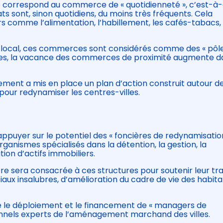
 correspond au commerce de « quotidienneté », c’est-à-
 sont, sinon quotidiens, du moins très fréquents. Cela
 comme l’alimentation, l’habillement, les cafés-tabacs, 
e local, ces commerces sont considérés comme des « pôl
nées, la vacance des commerces de proximité augmente d
ement a mis en place un plan d’action construit autour d
pour redynamiser les centres-villes.
ppuyer sur le potentiel des « foncières de redynamisatio
ganismes spécialisés dans la détention, la gestion, la
tion d’actifs immobiliers.
 sera consacrée à ces structures pour soutenir leur tra
ux insalubres, d’amélioration du cadre de vie des habita
e le déploiement et le financement de « managers de
nnels experts de l’aménagement marchand des villes.