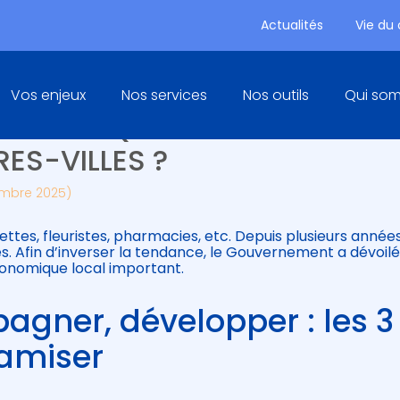
Actualités
Vie du
Principal
Vos enjeux
Nos services
Nos outils
Qui so
IMITÉ : QUELLES MESURES P
ES-VILLES ?
embre 2025)
ttes, fleuristes, pharmacies, etc. Depuis plusieurs années
. Afin d’inverser la tendance, le Gouvernement a dévoilé
économique local important.
agner, développer : les 3
namiser