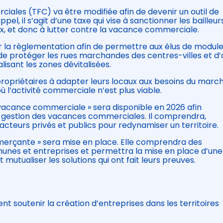
erciales (TFC) va être modifiée afin de devenir un outil de
ppel, il s’agit d’une taxe qui vise à sanctionner les bailleur
x, et donc à lutter contre la vacance commerciale.
r la règlementation afin de permettre aux élus de module
e protéger les rues marchandes des centres-villes et d’a
isant les zones dévitalisées.
propriétaires à adapter leurs locaux aux besoins du marc
 l’activité commerciale n’est plus viable.
a vacance commerciale » sera disponible en 2026 afin
gestion des vacances commerciales. Il comprendra,
cteurs privés et publics pour redynamiser un territoire.
mmerçante » sera mise en place. Elle comprendra des
es et entreprises et permettra la mise en place d’une
utualiser les solutions qui ont fait leurs preuves.
nt soutenir la création d’entreprises dans les territoires