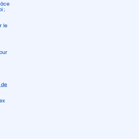
grâce
i ;
r le
our
 de
ex