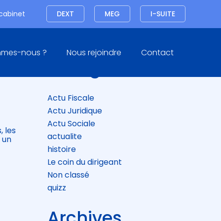
Connexion
 cabinet
DEXT
MEG
I-SUITE
Blog
mmes-nous ?
Nous rejoindre
Contact
sidebar
Catégories
OUR
Actu Fiscale
Actu Juridique
Actu Sociale
, les
actualite
 un
histoire
Le coin du dirigeant
Non classé
quizz
Archives