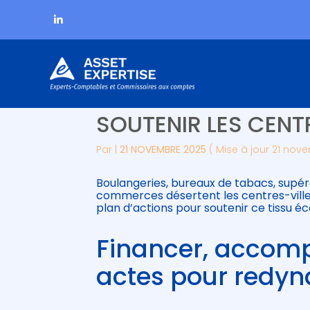
Subheader
Aller
COMMERCE DE PROX
au
contenu
SOUTENIR LES CENTR
Par
|
21 NOVEMBRE 2025
( Mise à jour 21 nov
Boulangeries, bureaux de tabacs, supére
commerces désertent les centres-villes
plan d’actions pour soutenir ce tissu 
Financer, accomp
actes pour redy