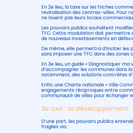
En 2e lieu, la taxe sur les friches comm
revitalisation des centres-villes. Pour ra
ne louent pas leurs locaux commerciau
Les pouvoirs publics souhaitent modifie
TFC. Cette modulation doit permettre d
de nouveaux investissements en défiscal
De même, elle permettra d’inciter les 
sans imposer une TFC dans des zones où
En 3e lieu, un guide « Diagnostiquer m
d’accompagner les communes dans la 
notamment, des solutions concrètes d’a
Enfin, une Charte nationale « Ville Co
engagements réciproques entre commun
communauté de villes pour échanger et m
3e axe : le développement
D’une part, les pouvoirs publics entende
fragiles via :