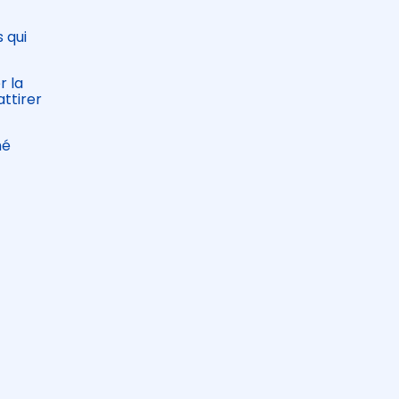
s qui
r la
ttirer
hé