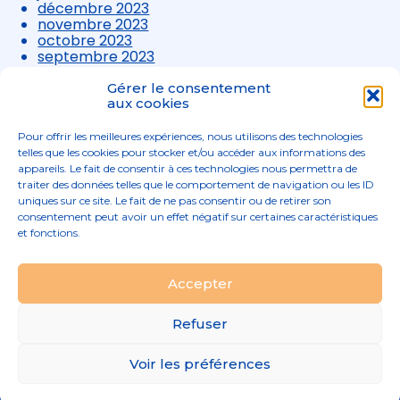
décembre 2023
novembre 2023
octobre 2023
septembre 2023
août 2023
juillet 2023
Gérer le consentement
juin 2023
aux cookies
mai 2023
avril 2023
Pour offrir les meilleures expériences, nous utilisons des technologies
mars 2023
telles que les cookies pour stocker et/ou accéder aux informations des
appareils. Le fait de consentir à ces technologies nous permettra de
traiter des données telles que le comportement de navigation ou les ID
uniques sur ce site. Le fait de ne pas consentir ou de retirer son
consentement peut avoir un effet négatif sur certaines caractéristiques
et fonctions.
Footer
Accepter
02 96 52 68 68
Linkedin
Principale
Refuser
Footer
MENTIONS LÉGALES
Voir les préférences
PLAN DU SITE
Conception et réalisation
Classe 7