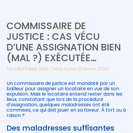
Créer et reprendre une activité
Piloter votre gestion
COMMISSAIRE DE
Gérer votre quotidien
Suivre votre comptabilité
JUSTICE : CAS VÉCU
D’UNE ASSIGNATION BIEN
Piloter votre entreprise
Gérer vos ressources humaines
(MAL ?) EXÉCUTÉE…
Développer votre entreprise
Par
|
20 FÉVRIER 2024
( Mise à jour 20 février 2024)
Construire votre patrimoine
Un commissaire de justice est mandaté par un
bailleur pour assigner un locataire en vue de son
Être prêt pour la facturation
expulsion. Mais le locataire entend rester dans les
électronique
lieux, constatant que lors de la procédure
d’assignation, quelques maladresses ont été
commises, ce qui doit jouer en sa faveur. À tort ou à
raison ?
Des maladresses suffisantes