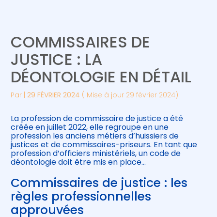
Créer et reprendre une activité
Piloter votre gestion
COMMISSAIRES DE
Gérer votre quotidien
Suivre votre comptabilité
JUSTICE : LA
DÉONTOLOGIE EN DÉTAIL
Piloter votre entreprise
Gérer vos ressources humaines
Par
|
29 FÉVRIER 2024
( Mise à jour 29 février 2024)
Développer votre entreprise
La profession de commissaire de justice a été
Construire votre patrimoine
créée en juillet 2022, elle regroupe en une
profession les anciens métiers d’huissiers de
justices et de commissaires-priseurs. En tant que
Être prêt pour la facturation
profession d’officiers ministériels, un code de
électronique
déontologie doit être mis en place…
Commissaires de justice : les
règles professionnelles
approuvées