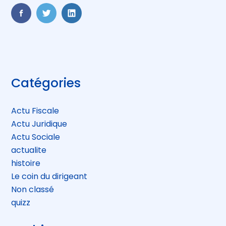
FaceBook
Twitter
LinkedIn
Blog
Catégories
sidebar
Actu Fiscale
Actu Juridique
Actu Sociale
actualite
histoire
Le coin du dirigeant
Non classé
quizz