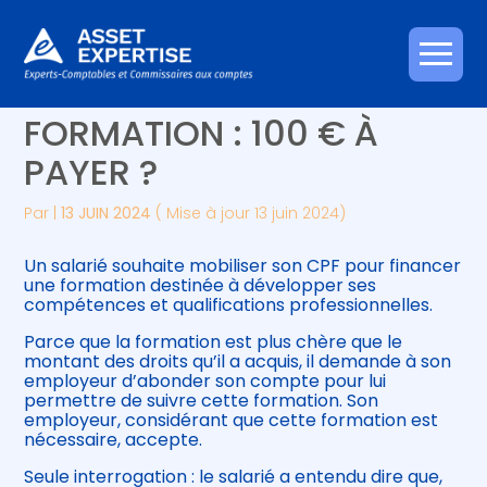
Créer et reprendre une activité
Piloter votre gestion
Aller
COMPTE PERSONNEL DE
au
contenu
Gérer votre quotidien
Suivre votre comptabilité
FORMATION : 100 € À
PAYER ?
Piloter votre entreprise
Gérer vos ressources humaines
Par
|
13 JUIN 2024
( Mise à jour 13 juin 2024)
Développer votre entreprise
Un salarié souhaite mobiliser son CPF pour financer
Construire votre patrimoine
une formation destinée à développer ses
compétences et qualifications professionnelles.
Être prêt pour la facturation
Parce que la formation est plus chère que le
électronique
montant des droits qu’il a acquis, il demande à son
employeur d’abonder son compte pour lui
permettre de suivre cette formation. Son
employeur, considérant que cette formation est
nécessaire, accepte.
Seule interrogation : le salarié a entendu dire que,