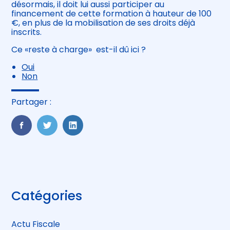
désormais, il doit lui aussi participer au
financement de cette formation à hauteur de 100
€, en plus de la mobilisation de ses droits déjà
inscrits.
Ce «reste à charge» est-il dû ici ?
Oui
Non
Partager :
FaceBook
Twitter
LinkedIn
Blog
Catégories
sidebar
Actu Fiscale