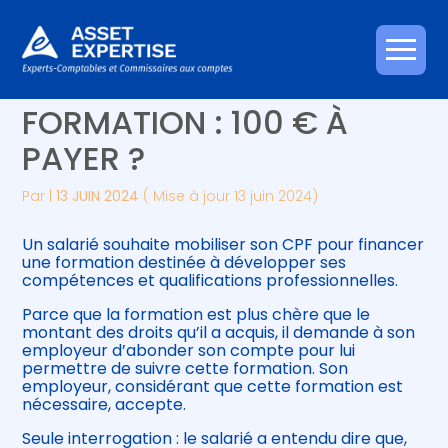
Créer et reprendre une activité
Piloter votre gestion
Aller
COMPTE PERSONNEL DE
au
contenu
Gérer votre quotidien
Suivre votre comptabilité
FORMATION : 100 € À
PAYER ?
Piloter votre entreprise
Gérer vos ressources humaines
Par
|
13 JUIN 2024
( Mise à jour 13 juin 2024)
Développer votre entreprise
Un salarié souhaite mobiliser son CPF pour financer
Construire votre patrimoine
une formation destinée à développer ses
compétences et qualifications professionnelles.
Être prêt pour la facturation
Parce que la formation est plus chère que le
électronique
montant des droits qu’il a acquis, il demande à son
employeur d’abonder son compte pour lui
permettre de suivre cette formation. Son
employeur, considérant que cette formation est
nécessaire, accepte.
Seule interrogation : le salarié a entendu dire que,