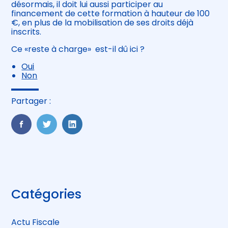
désormais, il doit lui aussi participer au
financement de cette formation à hauteur de 100
€, en plus de la mobilisation de ses droits déjà
inscrits.
Ce «reste à charge» est-il dû ici ?
Oui
Non
Partager :
FaceBook
Twitter
LinkedIn
Blog
Catégories
sidebar
Actu Fiscale