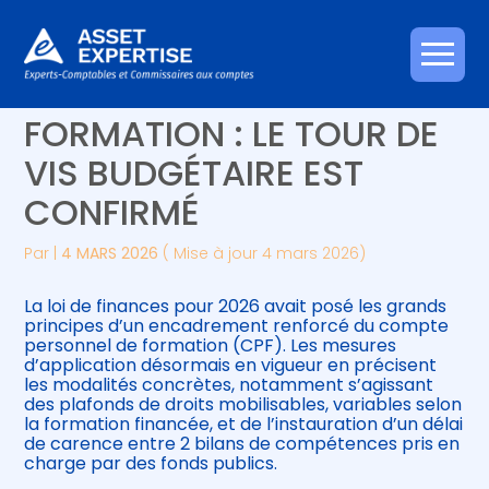
Créer et reprendre une activité
Piloter votre gestion
Aller
COMPTE PERSONNEL DE
au
contenu
Gérer votre quotidien
Suivre votre comptabilité
FORMATION : LE TOUR DE
VIS BUDGÉTAIRE EST
Piloter votre entreprise
Gérer vos ressources humaines
CONFIRMÉ
Développer votre entreprise
Par
|
4 MARS 2026
( Mise à jour 4 mars 2026)
Construire votre patrimoine
La loi de finances pour 2026 avait posé les grands
principes d’un encadrement renforcé du compte
Être prêt pour la facturation
personnel de formation (CPF). Les mesures
électronique
d’application désormais en vigueur en précisent
les modalités concrètes, notamment s’agissant
des plafonds de droits mobilisables, variables selon
la formation financée, et de l’instauration d’un délai
de carence entre 2 bilans de compétences pris en
charge par des fonds publics.