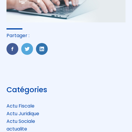
Partager :
FaceBook
Twitter
LinkedIn
Blog
Catégories
sidebar
Actu Fiscale
Actu Juridique
Actu Sociale
actualite