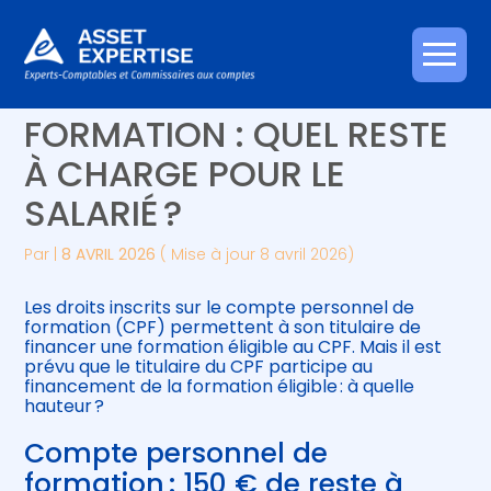
Créer et reprendre une activité
Piloter votre gestion
Aller
COMPTE PERSONNEL DE
au
contenu
Gérer votre quotidien
Suivre votre comptabilité
FORMATION : QUEL RESTE
À CHARGE POUR LE
Piloter votre entreprise
Gérer vos ressources humaines
SALARIÉ ?
Développer votre entreprise
Par
|
8 AVRIL 2026
( Mise à jour 8 avril 2026)
Construire votre patrimoine
Les droits inscrits sur le compte personnel de
formation (CPF) permettent à son titulaire de
Être prêt pour la facturation
financer une formation éligible au CPF. Mais il est
électronique
prévu que le titulaire du CPF participe au
financement de la formation éligible : à quelle
hauteur ?
Compte personnel de
formation : 150 € de reste à