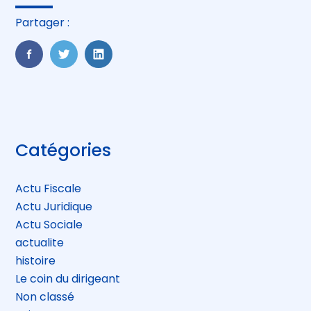
Partager :
FaceBook
Twitter
LinkedIn
Blog
Catégories
sidebar
Actu Fiscale
Actu Juridique
Actu Sociale
actualite
histoire
Le coin du dirigeant
Non classé