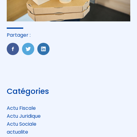
Partager :
FaceBook
Twitter
LinkedIn
Blog
Catégories
sidebar
Actu Fiscale
Actu Juridique
Actu Sociale
actualite