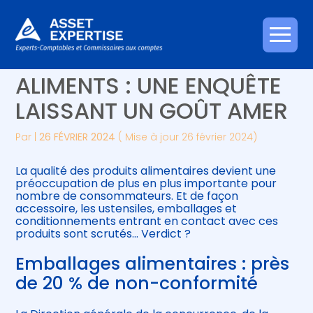
Créer et reprendre une activité
Piloter votre gestion
Aller
CONDITIONNEMENT DES
au
contenu
Gérer votre quotidien
Suivre votre comptabilité
ALIMENTS : UNE ENQUÊTE
LAISSANT UN GOÛT AMER
Piloter votre entreprise
Gérer vos ressources humaines
Par
|
26 FÉVRIER 2024
( Mise à jour 26 février 2024)
Développer votre entreprise
La qualité des produits alimentaires devient une
Construire votre patrimoine
préoccupation de plus en plus importante pour
nombre de consommateurs. Et de façon
accessoire, les ustensiles, emballages et
Être prêt pour la facturation
conditionnements entrant en contact avec ces
électronique
produits sont scrutés… Verdict ?
Emballages alimentaires : près
de 20 % de non-conformité