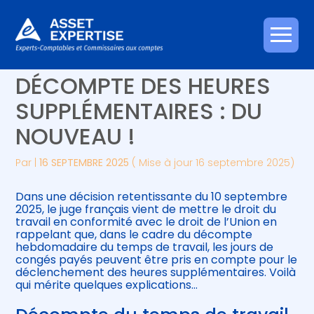
Créer et reprendre une activité
Piloter votre gestion
Aller
CONGÉS PAYÉS ET
au
contenu
Gérer votre quotidien
Suivre votre comptabilité
DÉCOMPTE DES HEURES
SUPPLÉMENTAIRES : DU
Piloter votre entreprise
Gérer vos ressources humaines
NOUVEAU !
Développer votre entreprise
Par
|
16 SEPTEMBRE 2025
( Mise à jour 16 septembre 2025)
Construire votre patrimoine
Dans une décision retentissante du 10 septembre
2025, le juge français vient de mettre le droit du
Être prêt pour la facturation
travail en conformité avec le droit de l’Union en
électronique
rappelant que, dans le cadre du décompte
hebdomadaire du temps de travail, les jours de
congés payés peuvent être pris en compte pour le
déclenchement des heures supplémentaires. Voilà
qui mérite quelques explications…