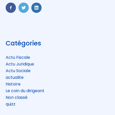
FaceBook
Twitter
LinkedIn
Blog
Catégories
sidebar
Actu Fiscale
Actu Juridique
Actu Sociale
actualite
histoire
Le coin du dirigeant
Non classé
quizz