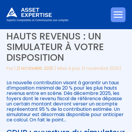
Créer et reprendre une activité
Piloter votre gestion
Aller
CONTRIBUTION SUR LES
au
contenu
Gérer votre quotidien
Suivre votre comptabilité
HAUTS REVENUS : UN
SIMULATEUR À VOTRE
Piloter votre entreprise
Gérer vos ressources humaines
DISPOSITION
Développer votre entreprise
Par
|
21 NOVEMBRE 2025
( Mise à jour 21 novembre 2025)
Construire votre patrimoine
La nouvelle contribution visant à garantir un taux
d’imposition minimal de 20 % pour les plus hauts
Être prêt pour la facturation
revenus entre en scène. Dès décembre 2025, les
électronique
foyers dont le revenu fiscal de référence dépasse
un certain montant devront verser un acompte
représentant 95 % de la contribution estimée. Un
simulateur est désormais disponible pour anticiper
ce calcul. On fait le point…