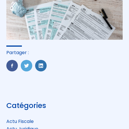
Partager :
FaceBook
Twitter
LinkedIn
Blog
Catégories
sidebar
Actu Fiscale
Actu Juridique