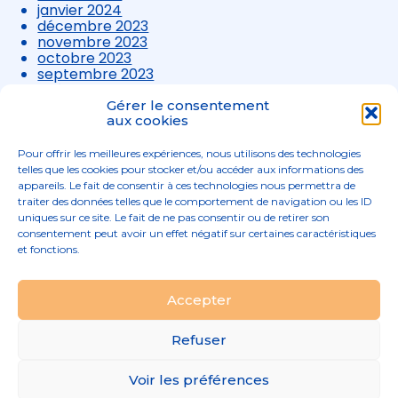
janvier 2024
décembre 2023
novembre 2023
octobre 2023
septembre 2023
août 2023
juillet 2023
Gérer le consentement
juin 2023
aux cookies
mai 2023
avril 2023
Pour offrir les meilleures expériences, nous utilisons des technologies
mars 2023
telles que les cookies pour stocker et/ou accéder aux informations des
appareils. Le fait de consentir à ces technologies nous permettra de
traiter des données telles que le comportement de navigation ou les ID
uniques sur ce site. Le fait de ne pas consentir ou de retirer son
consentement peut avoir un effet négatif sur certaines caractéristiques
et fonctions.
Footer
Accepter
02 96 52 68 68
Linkedin
Principale
Refuser
Footer
MENTIONS LÉGALES
Voir les préférences
PLAN DU SITE