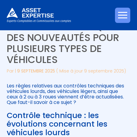
Créer et reprendre une activité
Piloter votre gestion
Aller
CONTRÔLE TECHNIQUE :
au
contenu
Gérer votre quotidien
Suivre votre comptabilité
DES NOUVEAUTÉS POUR
PLUSIEURS TYPES DE
Piloter votre entreprise
Gérer vos ressources humaines
VÉHICULES
Développer votre entreprise
Par
|
9 SEPTEMBRE 2025
( Mise à jour 9 septembre 2025)
Construire votre patrimoine
Les règles relatives aux contrôles techniques des
véhicules lourds, des véhicules légers, ainsi que
Être prêt pour la facturation
ceux à 2 ou à 3 roues viennent d’être actualisées.
électronique
Que faut-il savoir à ce sujet ?
Contrôle technique : les
évolutions concernant les
véhicules lourds