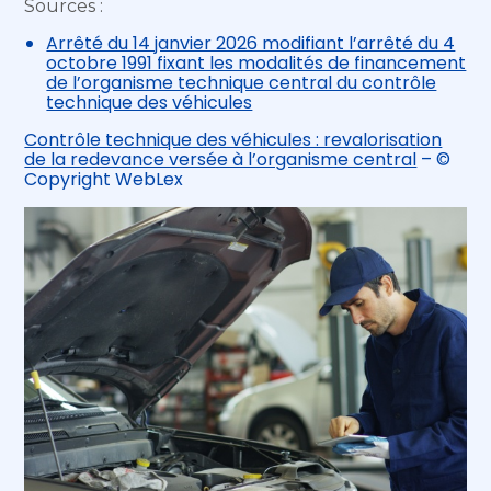
Sources :
Arrêté du 14 janvier 2026 modifiant l’arrêté du 4
octobre 1991 fixant les modalités de financement
de l’organisme technique central du contrôle
technique des véhicules
Contrôle technique des véhicules : revalorisation
de la redevance versée à l’organisme central
– ©
Copyright WebLex