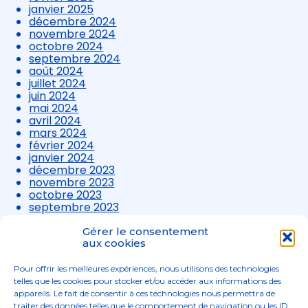
janvier 2025
décembre 2024
novembre 2024
octobre 2024
septembre 2024
août 2024
juillet 2024
juin 2024
mai 2024
avril 2024
mars 2024
février 2024
janvier 2024
décembre 2023
novembre 2023
octobre 2023
septembre 2023
août 2023
juillet 2023
Gérer le consentement
juin 2023
aux cookies
mai 2023
avril 2023
Pour offrir les meilleures expériences, nous utilisons des technologies
mars 2023
telles que les cookies pour stocker et/ou accéder aux informations des
appareils. Le fait de consentir à ces technologies nous permettra de
traiter des données telles que le comportement de navigation ou les ID