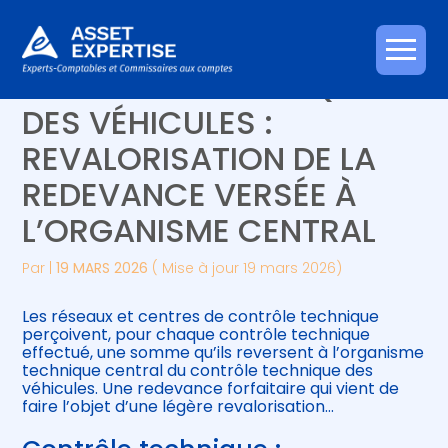
Créer et reprendre une activité
Piloter votre gestion
Aller
CONTRÔLE TECHNIQUE
au
contenu
Gérer votre quotidien
Suivre votre comptabilité
DES VÉHICULES :
REVALORISATION DE LA
Piloter votre entreprise
Gérer vos ressources humaines
REDEVANCE VERSÉE À
Développer votre entreprise
L’ORGANISME CENTRAL
Construire votre patrimoine
Par
|
19 MARS 2026
( Mise à jour 19 mars 2026)
Être prêt pour la facturation
Les réseaux et centres de contrôle technique
électronique
perçoivent, pour chaque contrôle technique
effectué, une somme qu’ils reversent à l’organisme
technique central du contrôle technique des
véhicules. Une redevance forfaitaire qui vient de
faire l’objet d’une légère revalorisation…