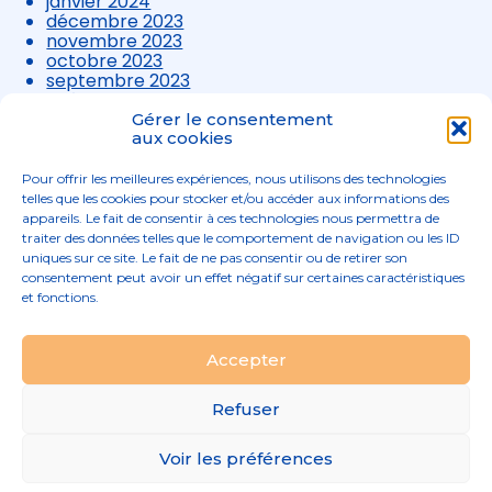
janvier 2024
décembre 2023
novembre 2023
octobre 2023
septembre 2023
août 2023
juillet 2023
Gérer le consentement
juin 2023
aux cookies
mai 2023
avril 2023
Pour offrir les meilleures expériences, nous utilisons des technologies
mars 2023
telles que les cookies pour stocker et/ou accéder aux informations des
appareils. Le fait de consentir à ces technologies nous permettra de
traiter des données telles que le comportement de navigation ou les ID
uniques sur ce site. Le fait de ne pas consentir ou de retirer son
consentement peut avoir un effet négatif sur certaines caractéristiques
et fonctions.
Footer
Accepter
02 96 52 68 68
Linkedin
Principale
Refuser
Footer
MENTIONS LÉGALES
Voir les préférences
PLAN DU SITE