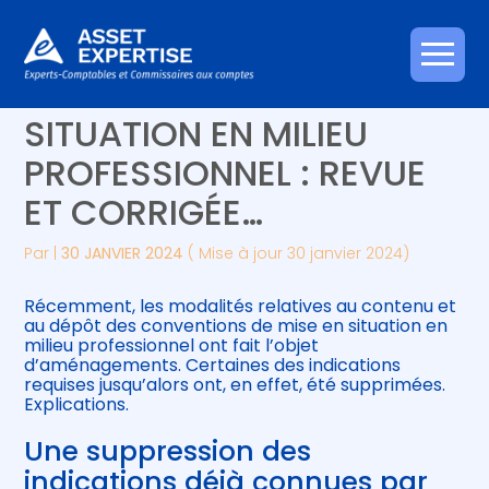
Créer et reprendre une activité
Piloter votre gestion
Aller
CONVENTION DE MISE EN
au
contenu
Gérer votre quotidien
Suivre votre comptabilité
SITUATION EN MILIEU
PROFESSIONNEL : REVUE
Piloter votre entreprise
Gérer vos ressources humaines
ET CORRIGÉE…
Développer votre entreprise
Par
|
30 JANVIER 2024
( Mise à jour 30 janvier 2024)
Construire votre patrimoine
Récemment, les modalités relatives au contenu et
au dépôt des conventions de mise en situation en
Être prêt pour la facturation
milieu professionnel ont fait l’objet
électronique
d’aménagements. Certaines des indications
requises jusqu’alors ont, en effet, été supprimées.
Explications.
Une suppression des
indications déjà connues par