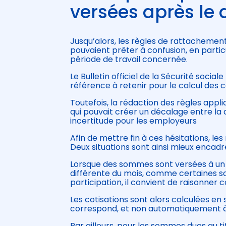
versées après le 
Jusqu’alors, les règles de rattachemen
pouvaient prêter à confusion, en partic
période de travail concernée.
Le Bulletin officiel de la Sécurité soci
référence à retenir pour le calcul des
Toutefois, la rédaction des règles appl
qui pouvait créer un décalage entre la 
incertitude pour les employeurs
Afin de mettre fin à ces hésitations, les
Deux situations sont ainsi mieux encadr
Lorsque des sommes sont versées à un sa
différente du mois, comme certaines so
participation, il convient de raisonner 
Les cotisations sont alors calculées en
correspond, et non automatiquement à l
Par ailleurs, pour les sommes dues au ti