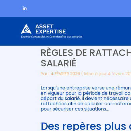
Subheader
Aller
COTISATIONS SOCIA
au
contenu
RÈGLES DE RATTACH
SALARIÉ
Par
|
4 FÉVRIER 2026
( Mise à jour 4 février 2
Lorsqu’une entreprise verse une rémunér
en vigueur pour la période de travail 
départ du salarié, il devient nécessair
rattachées afin de calculer correcteme
pour sécuriser ces situations…
Des repères plus