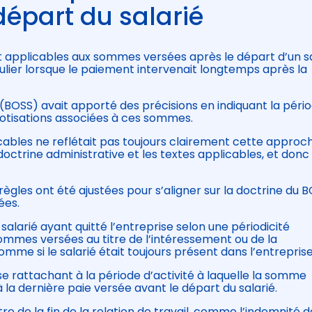
départ du salarié
t applicables aux sommes versées après le départ d’un sa
ulier lorsque le paiement intervenait longtemps après la
ale (BOSS) avait apporté des précisions en indiquant la péri
 cotisations associées à ces sommes.
icables ne reflétait pas toujours clairement cette approc
doctrine administrative et les textes applicables, et donc
 règles ont été ajustées pour s’aligner sur la doctrine du B
ées.
larié ayant quitté l’entreprise selon une périodicité
mmes versées au titre de l’intéressement ou de la
comme si le salarié était toujours présent dans l’entreprise
 se rattachant à la période d’activité à laquelle la somme
a dernière paie versée avant le départ du salarié.
tre de la fin de la relation de travail, comme l’indemnité d