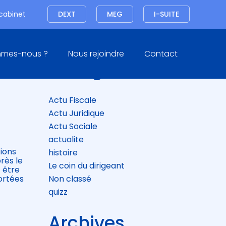
Connexion
 cabinet
DEXT
MEG
I-SUITE
Blog
mmes-nous ?
Nous rejoindre
Contact
sidebar
Catégories
Actu Fiscale
Actu Juridique
Actu Sociale
actualite
tions
histoire
rès le
Le coin du dirigeant
t être
Non classé
ortées
quizz
Archives