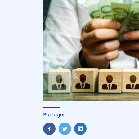
Partager :
FaceBook
Twitter
LinkedIn