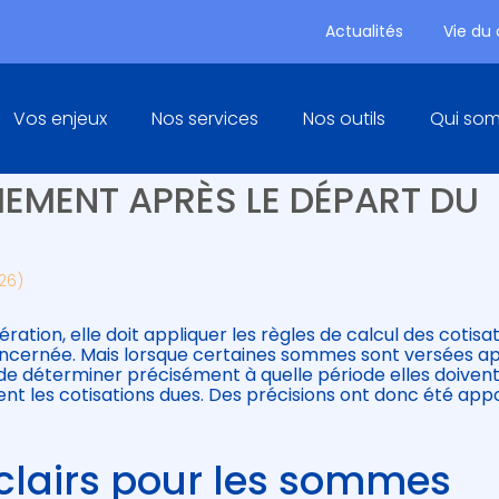
Actualités
Vie du
Principal
Vos enjeux
Nos services
Nos outils
Qui so
LES : CLARIFICATION DES
EMENT APRÈS LE DÉPART DU
026)
ation, elle doit appliquer les règles de calcul des cotisa
concernée. Mais lorsque certaines sommes sont versées ap
e de déterminer précisément à quelle période elles doiven
nt les cotisations dues. Des précisions ont donc été app
 clairs pour les sommes