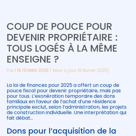
Créer et reprendre une activité
Piloter votre gestion
COUP DE POUCE POUR
Gérer votre quotidien
Suivre votre comptabilité
DEVENIR PROPRIÉTAIRE :
TOUS LOGÉS À LA MÊME
Piloter votre entreprise
Gérer vos ressources humaines
ENSEIGNE ?
Développer votre entreprise
Par
|
19 FÉVRIER 2026
( Mise à jour 19 février 2026)
Construire votre patrimoine
La loi de finances pour 2025 a offert un coup de
pouce fiscal pour devenir propriétaire, mais pas
Être prêt pour la facturation
pour tous. L’exonération temporaire des dons
électronique
familiaux en faveur de l’achat d’une résidence
principale exclut, selon l’administration, les projets
de construction individuelle. Une interprétation qui
fait débat…
Dons pour l’acquisition de la