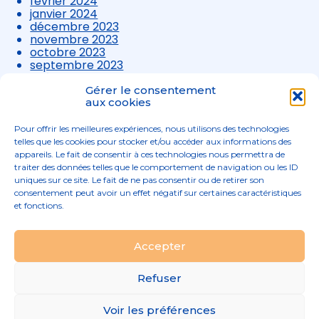
février 2024
janvier 2024
décembre 2023
novembre 2023
octobre 2023
septembre 2023
août 2023
juillet 2023
Gérer le consentement
juin 2023
aux cookies
mai 2023
avril 2023
Pour offrir les meilleures expériences, nous utilisons des technologies
mars 2023
telles que les cookies pour stocker et/ou accéder aux informations des
appareils. Le fait de consentir à ces technologies nous permettra de
traiter des données telles que le comportement de navigation ou les ID
uniques sur ce site. Le fait de ne pas consentir ou de retirer son
consentement peut avoir un effet négatif sur certaines caractéristiques
et fonctions.
Footer
Accepter
02 96 52 68 68
Linkedin
Principale
Refuser
Footer
MENTIONS LÉGALES
Voir les préférences
PLAN DU SITE