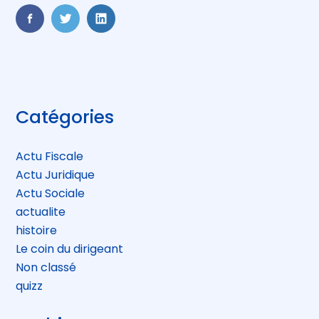
FaceBook
Twitter
LinkedIn
Blog
Catégories
sidebar
Actu Fiscale
Actu Juridique
Actu Sociale
actualite
histoire
Le coin du dirigeant
Non classé
quizz