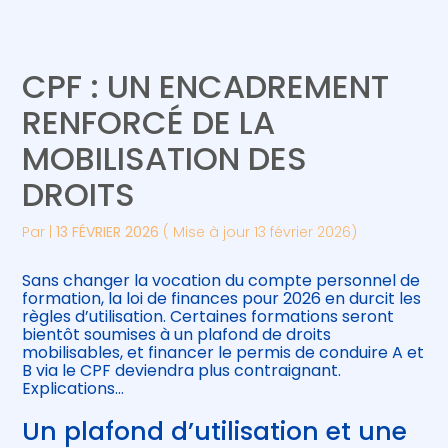
Créer et reprendre une activité
Piloter votre gestion
CPF : UN ENCADREMENT
Gérer votre quotidien
Suivre votre comptabilité
RENFORCÉ DE LA
MOBILISATION DES
Piloter votre entreprise
Gérer vos ressources humaines
DROITS
Développer votre entreprise
Par
|
13 FÉVRIER 2026
( Mise à jour 13 février 2026)
Construire votre patrimoine
Sans changer la vocation du compte personnel de
formation, la loi de finances pour 2026 en durcit les
Être prêt pour la facturation
règles d’utilisation. Certaines formations seront
électronique
bientôt soumises à un plafond de droits
mobilisables, et financer le permis de conduire A et
B via le CPF deviendra plus contraignant.
Explications…
Un plafond d’utilisation et une