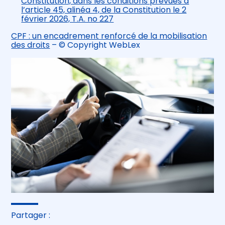
Constitution, dans les conditions prévues à
l’article 45, alinéa 4, de la Constitution le 2
février 2026, T.A. no 227
CPF : un encadrement renforcé de la mobilisation
des droits
– © Copyright WebLex
Partager :