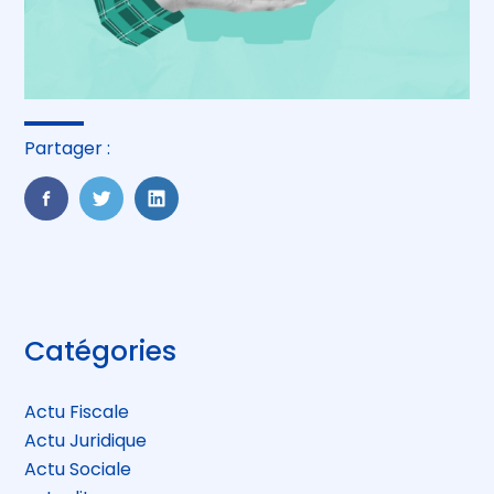
Partager :
FaceBook
Twitter
LinkedIn
Blog
Catégories
sidebar
Actu Fiscale
Actu Juridique
Actu Sociale