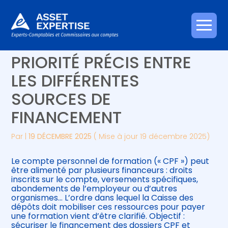
Créer et reprendre une activité
Piloter votre gestion
Aller
CPF : UN ORDRE DE
au
contenu
Gérer votre quotidien
Suivre votre comptabilité
PRIORITÉ PRÉCIS ENTRE
LES DIFFÉRENTES
Piloter votre entreprise
Gérer vos ressources humaines
SOURCES DE
Développer votre entreprise
FINANCEMENT
Construire votre patrimoine
Par
|
19 DÉCEMBRE 2025
( Mise à jour 19 décembre 2025)
Être prêt pour la facturation
Le compte personnel de formation (« CPF ») peut
électronique
être alimenté par plusieurs financeurs : droits
inscrits sur le compte, versements spécifiques,
abondements de l’employeur ou d’autres
organismes… L’ordre dans lequel la Caisse des
dépôts doit mobiliser ces ressources pour payer
une formation vient d’être clarifié. Objectif :
sécuriser le financement des dossiers CPF et