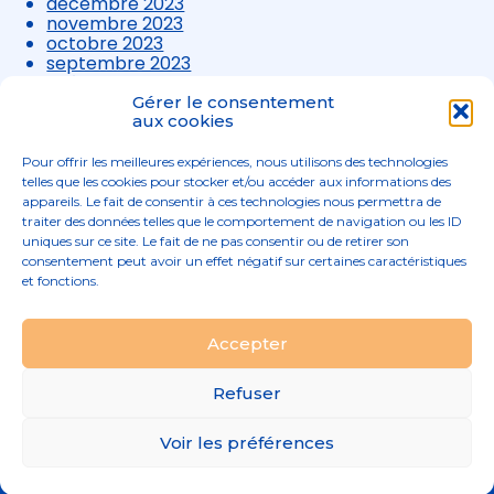
décembre 2023
novembre 2023
octobre 2023
septembre 2023
août 2023
juillet 2023
Gérer le consentement
juin 2023
aux cookies
mai 2023
avril 2023
Pour offrir les meilleures expériences, nous utilisons des technologies
mars 2023
telles que les cookies pour stocker et/ou accéder aux informations des
appareils. Le fait de consentir à ces technologies nous permettra de
traiter des données telles que le comportement de navigation ou les ID
uniques sur ce site. Le fait de ne pas consentir ou de retirer son
consentement peut avoir un effet négatif sur certaines caractéristiques
et fonctions.
Footer
Accepter
02 96 52 68 68
Linkedin
Principale
Refuser
Footer
MENTIONS LÉGALES
Voir les préférences
PLAN DU SITE
Conception et réalisation
Classe 7