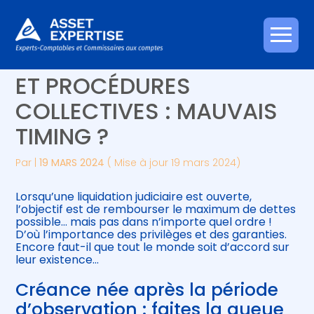
Créer et reprendre une activité
Piloter votre gestion
Aller
CRÉANCES PRIVILÉGIÉES
au
contenu
Gérer votre quotidien
Suivre votre comptabilité
ET PROCÉDURES
COLLECTIVES : MAUVAIS
Piloter votre entreprise
Gérer vos ressources humaines
TIMING ?
Développer votre entreprise
Par
|
19 MARS 2024
( Mise à jour 19 mars 2024)
Construire votre patrimoine
Lorsqu’une liquidation judiciaire est ouverte,
l’objectif est de rembourser le maximum de dettes
Être prêt pour la facturation
possible… mais pas dans n’importe quel ordre !
électronique
D’où l’importance des privilèges et des garanties.
Encore faut-il que tout le monde soit d’accord sur
leur existence…
Créance née après la période
d’observation : faites la queue