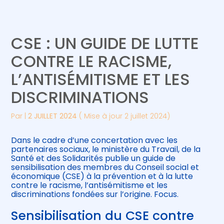
Créer et reprendre une activité
Piloter votre gestion
CSE : UN GUIDE DE LUTTE
Gérer votre quotidien
Suivre votre comptabilité
CONTRE LE RACISME,
L’ANTISÉMITISME ET LES
Piloter votre entreprise
Gérer vos ressources humaines
DISCRIMINATIONS
Développer votre entreprise
Par
|
2 JUILLET 2024
( Mise à jour 2 juillet 2024)
Construire votre patrimoine
Dans le cadre d’une concertation avec les
partenaires sociaux, le ministère du Travail, de la
Être prêt pour la facturation
Santé et des Solidarités publie un guide de
électronique
sensibilisation des membres du Conseil social et
économique (CSE) à la prévention et à la lutte
contre le racisme, l’antisémitisme et les
discriminations fondées sur l’origine. Focus.
Sensibilisation du CSE contre