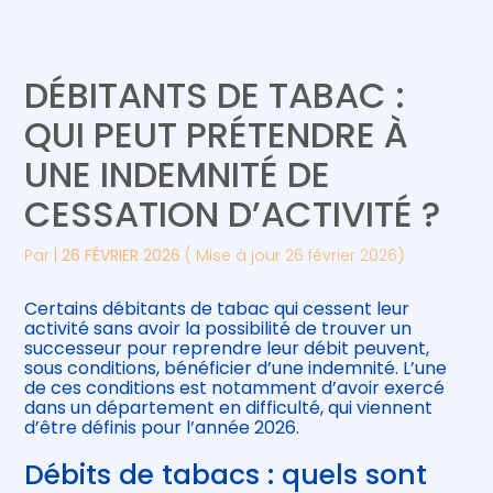
Créer et reprendre une activité
Piloter votre gestion
DÉBITANTS DE TABAC :
Gérer votre quotidien
Suivre votre comptabilité
QUI PEUT PRÉTENDRE À
UNE INDEMNITÉ DE
Piloter votre entreprise
Gérer vos ressources humaines
CESSATION D’ACTIVITÉ ?
Développer votre entreprise
Par
|
26 FÉVRIER 2026
( Mise à jour 26 février 2026)
Construire votre patrimoine
Certains débitants de tabac qui cessent leur
activité sans avoir la possibilité de trouver un
Être prêt pour la facturation
successeur pour reprendre leur débit peuvent,
électronique
sous conditions, bénéficier d’une indemnité. L’une
de ces conditions est notamment d’avoir exercé
dans un département en difficulté, qui viennent
d’être définis pour l’année 2026.
Débits de tabacs : quels sont