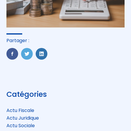
Partager :
FaceBook
Twitter
LinkedIn
Blog
Catégories
sidebar
Actu Fiscale
Actu Juridique
Actu Sociale