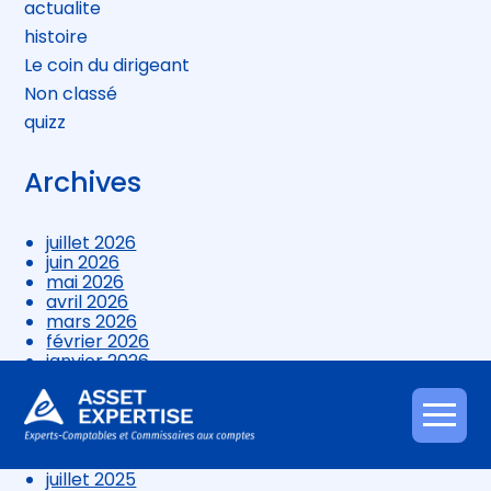
actualite
histoire
Le coin du dirigeant
Non classé
quizz
Archives
juillet 2026
juin 2026
mai 2026
avril 2026
mars 2026
février 2026
janvier 2026
décembre 2025
novembre 2025
octobre 2025
Aller
septembre 2025
au
août 2025
contenu
juillet 2025