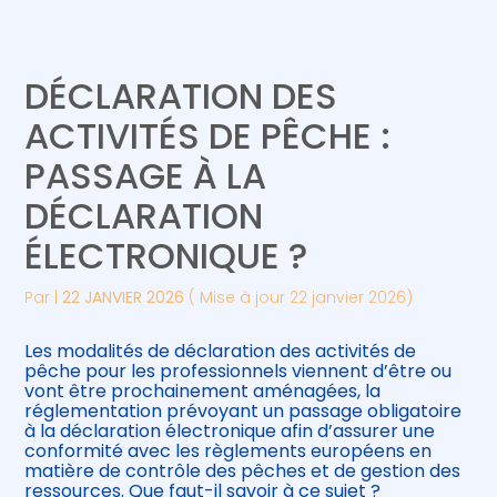
Créer et reprendre une activité
Piloter votre gestion
DÉCLARATION DES
Gérer votre quotidien
Suivre votre comptabilité
ACTIVITÉS DE PÊCHE :
PASSAGE À LA
Piloter votre entreprise
Gérer vos ressources humaines
DÉCLARATION
Développer votre entreprise
ÉLECTRONIQUE ?
Construire votre patrimoine
Par
|
22 JANVIER 2026
( Mise à jour 22 janvier 2026)
Être prêt pour la facturation
Les modalités de déclaration des activités de
électronique
pêche pour les professionnels viennent d’être ou
vont être prochainement aménagées, la
réglementation prévoyant un passage obligatoire
à la déclaration électronique afin d’assurer une
conformité avec les règlements européens en
matière de contrôle des pêches et de gestion des
ressources. Que faut-il savoir à ce sujet ?