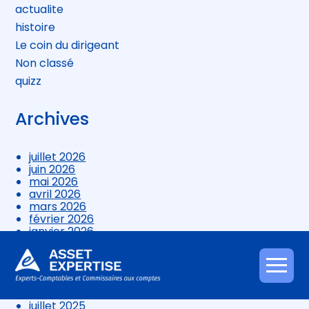
actualite
histoire
Le coin du dirigeant
Non classé
quizz
Archives
juillet 2026
juin 2026
mai 2026
avril 2026
mars 2026
février 2026
janvier 2026
décembre 2025
novembre 2025
octobre 2025
Aller
septembre 2025
au
août 2025
contenu
juillet 2025