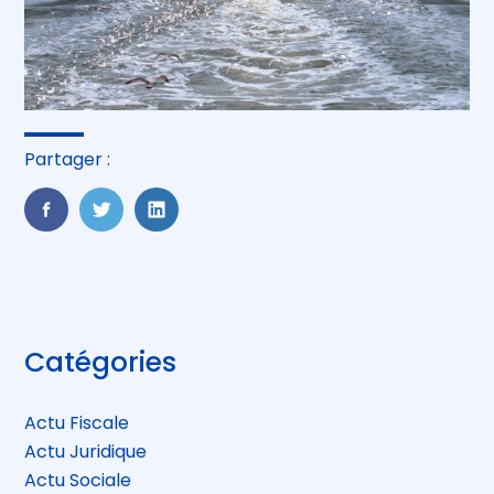
Partager :
FaceBook
Twitter
LinkedIn
Blog
Catégories
sidebar
Actu Fiscale
Actu Juridique
Actu Sociale