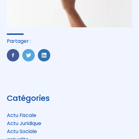
Partager :
FaceBook
Twitter
LinkedIn
Blog
Catégories
sidebar
Actu Fiscale
Actu Juridique
Actu Sociale