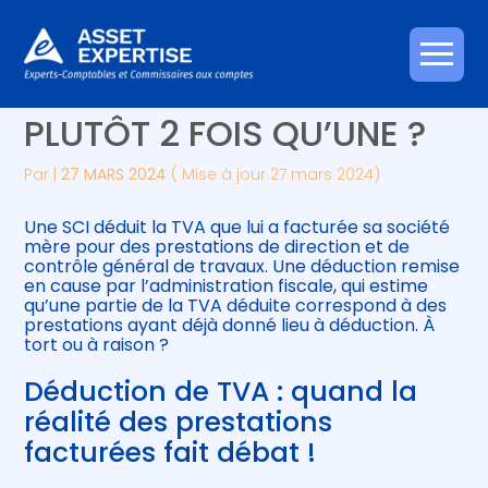
Créer et reprendre une activité
Piloter votre gestion
Aller
DÉDUCTION DE TVA :
au
contenu
Gérer votre quotidien
Suivre votre comptabilité
PLUTÔT 2 FOIS QU’UNE ?
Piloter votre entreprise
Gérer vos ressources humaines
Par
|
27 MARS 2024
( Mise à jour 27 mars 2024)
Développer votre entreprise
Une SCI déduit la TVA que lui a facturée sa société
mère pour des prestations de direction et de
contrôle général de travaux. Une déduction remise
Construire votre patrimoine
en cause par l’administration fiscale, qui estime
qu’une partie de la TVA déduite correspond à des
prestations ayant déjà donné lieu à déduction. À
Être prêt pour la facturation
tort ou à raison ?
électronique
Déduction de TVA : quand la
réalité des prestations
facturées fait débat !