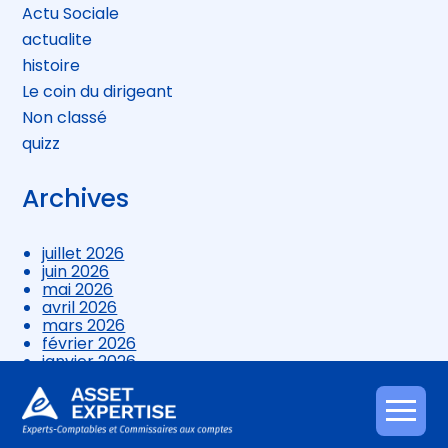
Actu Sociale
actualite
histoire
Le coin du dirigeant
Non classé
quizz
Archives
juillet 2026
juin 2026
mai 2026
avril 2026
mars 2026
février 2026
janvier 2026
décembre 2025
novembre 2025
octobre 2025
Aller
septembre 2025
au