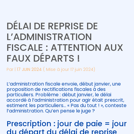
Créer et reprendre une activité
Piloter votre gestion
DÉLAI DE REPRISE DE
Gérer votre quotidien
Suivre votre comptabilité
L’ADMINISTRATION
FISCALE : ATTENTION AUX
Piloter votre entreprise
Gérer vos ressources humaines
FAUX DÉPARTS !
Développer votre entreprise
Par
|
17 JUIN 2024
( Mise à jour 17 juin 2024)
Construire votre patrimoine
L’administration fiscale envoie, début janvier, une
proposition de rectifications fiscales à des
Être prêt pour la facturation
particuliers. Problème : début janvier, le délai
électronique
accordé à l’administration pour agir était prescrit,
estiment les particuliers… « Pas du tout ! », conteste
l’administration. Qu’en pense le juge ?
Prescription : jour de paie = jour
du départ du délai de reprise