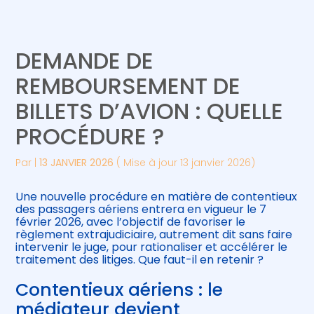
Créer et reprendre une activité
Piloter votre gestion
DEMANDE DE
Gérer votre quotidien
Suivre votre comptabilité
REMBOURSEMENT DE
BILLETS D’AVION : QUELLE
Piloter votre entreprise
Gérer vos ressources humaines
PROCÉDURE ?
Développer votre entreprise
Par
|
13 JANVIER 2026
( Mise à jour 13 janvier 2026)
Construire votre patrimoine
Une nouvelle procédure en matière de contentieux
des passagers aériens entrera en vigueur le 7
Être prêt pour la facturation
février 2026, avec l’objectif de favoriser le
électronique
règlement extrajudiciaire, autrement dit sans faire
intervenir le juge, pour rationaliser et accélérer le
traitement des litiges. Que faut-il en retenir ?
Contentieux aériens : le
médiateur devient