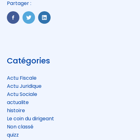
Partager :
FaceBook
Twitter
LinkedIn
Blog
Catégories
sidebar
Actu Fiscale
Actu Juridique
Actu Sociale
actualite
histoire
Le coin du dirigeant
Non classé
quizz