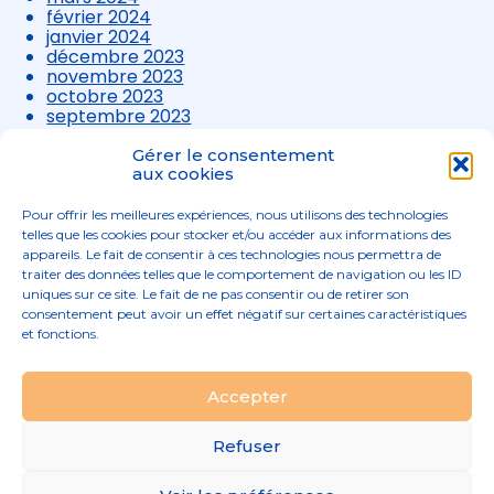
février 2024
janvier 2024
décembre 2023
novembre 2023
octobre 2023
septembre 2023
août 2023
juillet 2023
Gérer le consentement
juin 2023
aux cookies
mai 2023
avril 2023
Pour offrir les meilleures expériences, nous utilisons des technologies
mars 2023
telles que les cookies pour stocker et/ou accéder aux informations des
appareils. Le fait de consentir à ces technologies nous permettra de
traiter des données telles que le comportement de navigation ou les ID
uniques sur ce site. Le fait de ne pas consentir ou de retirer son
consentement peut avoir un effet négatif sur certaines caractéristiques
et fonctions.
Footer
Accepter
02 96 52 68 68
Linkedin
Principale
Refuser
Footer
MENTIONS LÉGALES