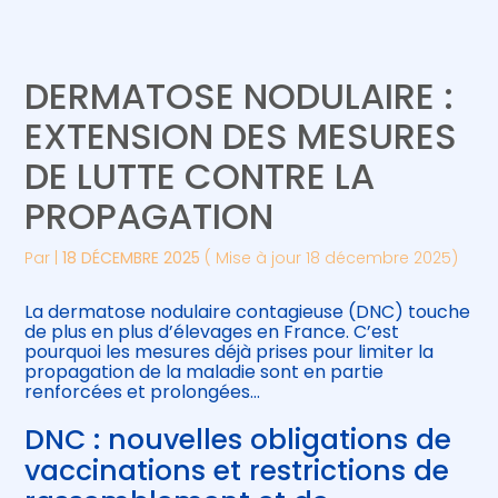
Créer et reprendre une activité
Piloter votre gestion
DERMATOSE NODULAIRE :
Gérer votre quotidien
Suivre votre comptabilité
EXTENSION DES MESURES
DE LUTTE CONTRE LA
Piloter votre entreprise
Gérer vos ressources humaines
PROPAGATION
Développer votre entreprise
Par
|
18 DÉCEMBRE 2025
( Mise à jour 18 décembre 2025)
Construire votre patrimoine
La dermatose nodulaire contagieuse (DNC) touche
de plus en plus d’élevages en France. C’est
Être prêt pour la facturation
pourquoi les mesures déjà prises pour limiter la
électronique
propagation de la maladie sont en partie
renforcées et prolongées…
DNC : nouvelles obligations de
vaccinations et restrictions de