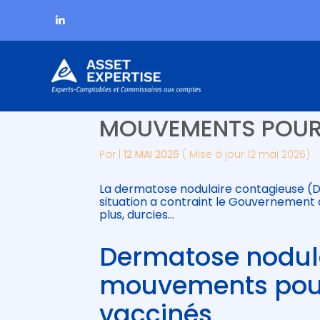
Subheader
Aller
DERMATOSE NODULAI
au
contenu
MOUVEMENTS POUR
Par
|
12 MAI 2026
( Mise à jour 12 mai 2026)
La dermatose nodulaire contagieuse (
situation a contraint le Gouvernement à
plus, durcies…
Dermatose nodulai
mouvements pour
vaccinés