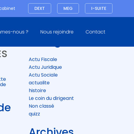
Connexion
 cabinet
DEXT
MEG
I-SUITE
Blog
mmes-nous ?
Nous rejoindre
Contact
sidebar
Catégories
 DE
ÉS
Actu Fiscale
Actu Juridique
Actu Sociale
tte
actualite
 de
histoire
Le coin du dirigeant
 de
Non classé
quizz
Archives