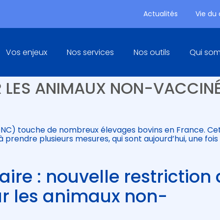
Actualités
Vie du
Principal
Vos enjeux
Nos services
Nos outils
Qui so
RE : NOUVELLE RESTRICTION
 LES ANIMAUX NON-VACCIN
DNC) touche de nombreux élevages bovins en France. Ce
 prendre plusieurs mesures, qui sont aujourd’hui, une fois
re : nouvelle restriction
 les animaux non-