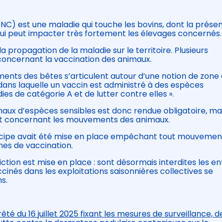
C) est une maladie qui touche les bovins, dont la prése
qui peut impacter très fortement les élevages concernés.
a propagation de la maladie sur le territoire. Plusieurs
oncernant la vaccination des animaux.
ents des bêtes s’articulent autour d’une notion de zone
ans laquelle un vaccin est administré à des espèces
es de catégorie A et de lutter contre elles ».
maux d’espèces sensibles est donc rendue obligatoire, ma
sent concernant les mouvements des animaux.
principe avait été mise en place empêchant tout mouvemen
nes de vaccination.
iction est mise en place : sont désormais interdites les e
inés dans les exploitations saisonnières collectives se
s.
rêté du 16 juillet 2025 fixant les mesures de surveillance, d