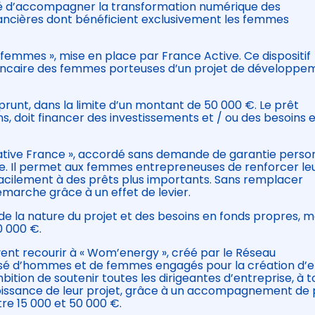
gé d’accompagner la transformation numérique des
inancières dont bénéficient exclusivement les femmes
É femmes », mise en place par France Active. Ce dispositif
 bancaire des femmes porteuses d’un projet de développe
prunt, dans la limite d’un montant de 50 000 €. Le prêt
, doit financer des investissements et / ou des besoins 
nitiative France », accordé sans demande de garantie perso
ance. Il permet aux femmes entrepreneuses de renforcer le
 facilement à des prêts plus importants. Sans remplacer
démarche grâce à un effet de levier.
 la nature du projet et des besoins en fonds propres, m
0 000 €.
ent recourir à « Wom’energy », créé par le Réseau
sé d’hommes et de femmes engagés pour la création d’
ambition de soutenir toutes les dirigeantes d’entreprise, à 
issance de leur projet, grâce à un accompagnement de p
re 15 000 et 50 000 €.