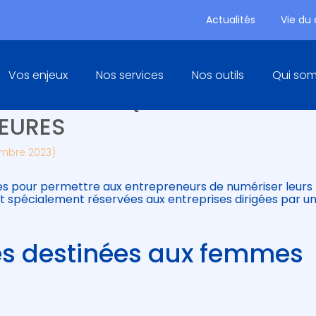
Actualités
Vie du
Principal
Vos enjeux
Nos services
Nos outils
Qui so
RES SPÉCIFIQUES POUR LES
EURES
embre 2023)
res pour permettre aux entrepreneurs de numériser leurs
nt spécialement réservées aux entreprises dirigées par u
res destinées aux femmes