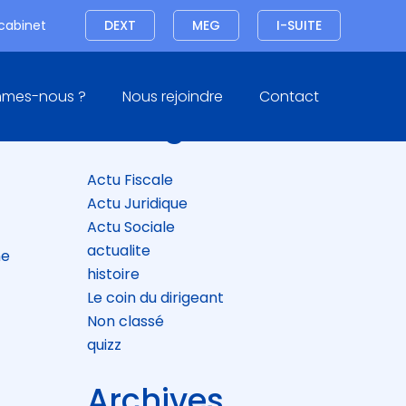
Connexion
 cabinet
DEXT
MEG
I-SUITE
Blog
mmes-nous ?
Nous rejoindre
Contact
sidebar
Catégories
Actu Fiscale
Actu Juridique
Actu Sociale
actualite
ne
histoire
Le coin du dirigeant
Non classé
quizz
Archives