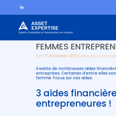
Subheader
Aller
DES AIDES FINANCIÈ
au
contenu
FEMMES ENTREPREN
Par
|
17 NOVEMBRE 2023
( Mise à jour 17 nov
Il existe de nombreuses aides financiè
entreprises. Certaines d’entre elles so
femme. Focus sur ces aides.
3 aides financiè
entrepreneures !