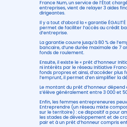
France Num, un service de l’État char
entreprises, vient de relayer 3 aides f
dirigeantes.
Il y a tout d’abord la « garantie ÉGALIT
permet de faciliter l’accès au crédit
d’entreprise.
La garantie couvre jusqu’à 80 % de l’em
bancaire, d’une durée maximale de 7 ans
fonds de roulement.
Ensuite, il existe le « prêt d’honneur I
ni intérêts par le réseau Initiative Fr
fonds propres et ainsi, d’accéder plus
l’emprunt, il permet d’en simplifier la 
Le montant du prêt d’honneur dépend de
s’élève généralement entre 3 000 et 5
Enfin, les femmes entrepreneures peuv
Entreprendre (un réseau mixte compo
sur le territoire) : ce dispositif a pour 
les stades de développement et de cro
pair et à un prêt d’honneur compris ent