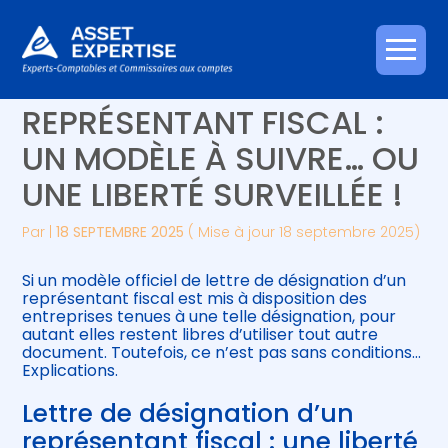
Créer et reprendre une activité
Piloter votre gestion
Aller
DÉSIGNATION D’UN
au
contenu
Gérer votre quotidien
Suivre votre comptabilité
REPRÉSENTANT FISCAL :
UN MODÈLE À SUIVRE… OU
Piloter votre entreprise
Gérer vos ressources humaines
UNE LIBERTÉ SURVEILLÉE !
Développer votre entreprise
Par
|
18 SEPTEMBRE 2025
( Mise à jour 18 septembre 2025)
Construire votre patrimoine
Si un modèle officiel de lettre de désignation d’un
représentant fiscal est mis à disposition des
Être prêt pour la facturation
entreprises tenues à une telle désignation, pour
électronique
autant elles restent libres d’utiliser tout autre
document. Toutefois, ce n’est pas sans conditions…
Explications.
Lettre de désignation d’un
représentant fiscal : une liberté