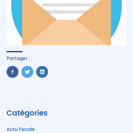
Partager :
FaceBook
Twitter
LinkedIn
Blog
Catégories
sidebar
Actu Fiscale