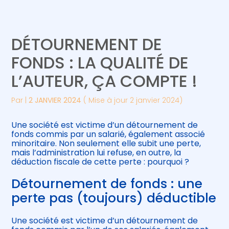
Créer et reprendre une activité
Piloter votre gestion
DÉTOURNEMENT DE
Gérer votre quotidien
Suivre votre comptabilité
FONDS : LA QUALITÉ DE
L’AUTEUR, ÇA COMPTE !
Piloter votre entreprise
Gérer vos ressources humaines
Par
|
2 JANVIER 2024
( Mise à jour 2 janvier 2024)
Développer votre entreprise
Une société est victime d’un détournement de
Construire votre patrimoine
fonds commis par un salarié, également associé
minoritaire. Non seulement elle subit une perte,
mais l’administration lui refuse, en outre, la
Être prêt pour la facturation
déduction fiscale de cette perte : pourquoi ?
électronique
Détournement de fonds : une
perte pas (toujours) déductible
Une société est victime d’un détournement de