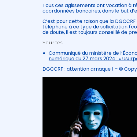
Tous ces agissements ont vocation à 
coordonnées bancaires, dans le but d’e
C’est pour cette raison que la DGCCRF i
téléphone à ce type de sollicitation (
de doute, il est toujours conseillé de 
Sources :
Communiqué du ministère de l’Économi
numérique du 27 mars 2024 : « Usurpa
DGCCRF : attention arnaque !
– © Copy