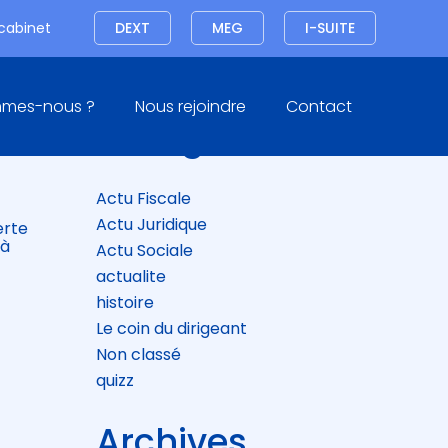
Connexion
 cabinet
DEXT
MEG
I-SUITE
Blog
mmes-nous ?
Nous rejoindre
Contact
sidebar
Catégories
Actu Fiscale
Actu Juridique
erte
 à
Actu Sociale
actualite
histoire
Le coin du dirigeant
Non classé
quizz
Archives