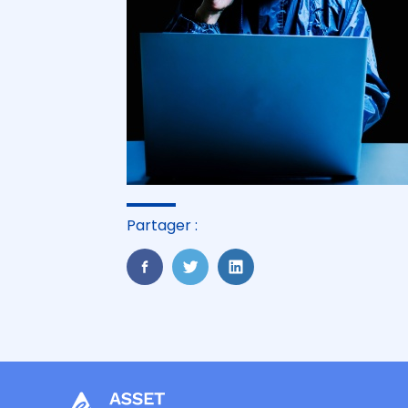
Partager :
FaceBook
Twitter
LinkedIn