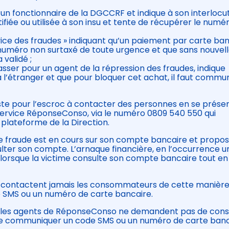
 un fonctionnaire de la DGCCRF et indique à son interlocu
fiée ou utilisée à son insu et tente de récupérer le numé
ice des fraudes » indiquant qu’un paiement par carte ba
n numéro non surtaxé de toute urgence et que sans nouvel
validé ;
asser pour un agent de la répression des fraudes, indique
 à l’étranger et que pour bloquer cet achat, il faut commu
ste pour l’escroc à contacter des personnes en se prése
rvice RéponseConso, via le numéro 0809 540 550 qui
 plateforme de la Direction.
ne fraude est en cours sur son compte bancaire et propo
sulter son compte. L’arnaque financière, en l’occurrence u
lorsque la victime consulte son compte bancaire tout en
 contactent jamais les consommateurs de cette manière
SMS ou un numéro de carte bancaire.
e les agents de RéponseConso ne demandent pas de cons
 de communiquer un code SMS ou un numéro de carte banc