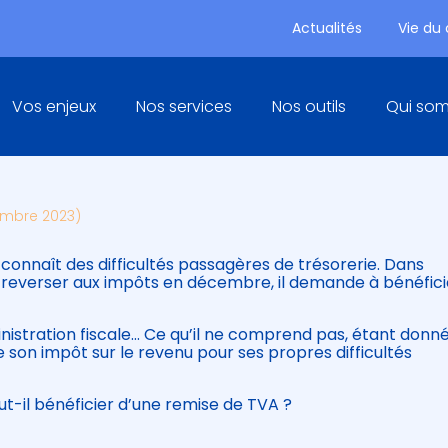
Actualités
Vie du
Principal
Vos enjeux
Nos services
Nos outils
Qui so
IÈRES ET REMISE D'IMPÔT : M
embre 2023)
connaît des difficultés passagères de trésorerie. Dans
oit reverser aux impôts en décembre, il demande à bénéfici
istration fiscale… Ce qu’il ne comprend pas, étant donné 
e son impôt sur le revenu pour ses propres difficultés
ut-il bénéficier d’une remise de TVA ?