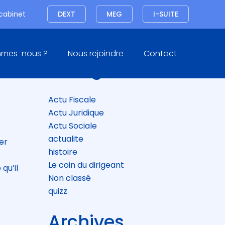
Connexion
 cabinet
DEXT
MEG
I-SUITE
Blog
mmes-nous ?
Nous rejoindre
Contact
sidebar
Catégories
ÊME
Actu Fiscale
Actu Juridique
Actu Sociale
actualite
er
histoire
Le coin du dirigeant
qu’il
Non classé
quizz
Archives