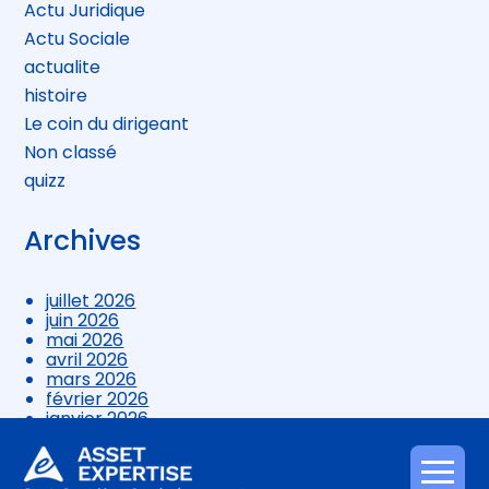
Actu Juridique
Actu Sociale
actualite
histoire
Le coin du dirigeant
Non classé
quizz
Archives
juillet 2026
juin 2026
mai 2026
avril 2026
mars 2026
février 2026
janvier 2026
décembre 2025
novembre 2025
octobre 2025
Aller