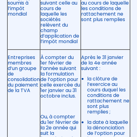
soumis à
suivant celle au
au cours de laquelle
l’impôt
cours de
les conditions de
mondial
laquelle les
rattachement ne
sociétés
sont plus remplies
relèvent du
champ
d’application de
l’impôt mondial
Entreprises
À compter du
Après le 31 janvier
membres
1er février de
de la 4e année
d’un groupe
l’année suivant
suivant :
de
la formulation
la clôture de
consolidation
de l’option pour
l’exercice au
du paiement
celle exercée du
cours duquel les
de la TVA
1er janvier au 31
conditions de
octobre inclus.
rattachement ne
sont plus
remplies ;
Ou, à compter
du 1er février de
la date à laquelle
la 2e année qui
la dénonciation
suit la
de l’option pour