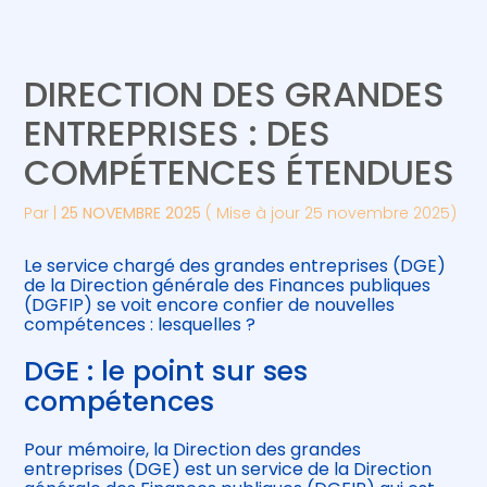
Créer et reprendre une activité
Piloter votre gestion
DIRECTION DES GRANDES
Gérer votre quotidien
Suivre votre comptabilité
ENTREPRISES : DES
COMPÉTENCES ÉTENDUES
Piloter votre entreprise
Gérer vos ressources humaines
Par
|
25 NOVEMBRE 2025
( Mise à jour 25 novembre 2025)
Développer votre entreprise
Le service chargé des grandes entreprises (DGE)
Construire votre patrimoine
de la Direction générale des Finances publiques
(DGFIP) se voit encore confier de nouvelles
compétences : lesquelles ?
Être prêt pour la facturation
électronique
DGE : le point sur ses
compétences
Pour mémoire, la Direction des grandes
entreprises (DGE) est un service de la Direction