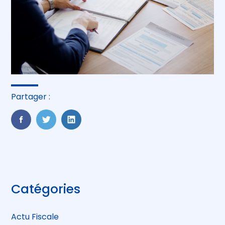
Partager :
FaceBook
Twitter
LinkedIn
Blog
Catégories
sidebar
Actu Fiscale