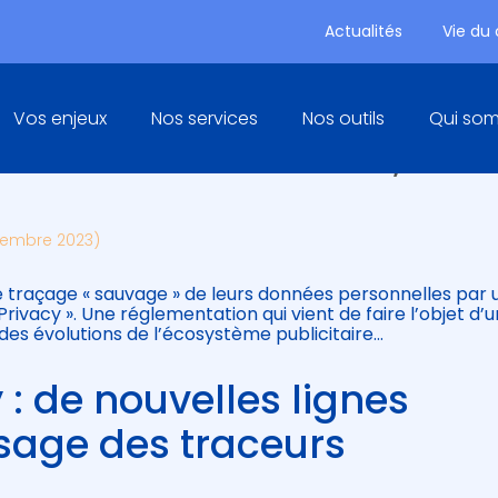
Actualités
Vie du
Principal
Vos enjeux
Nos services
Nos outils
Qui so
: LA PUBLICITÉ ÉVOLUE, LE
vembre 2023)
e traçage « sauvage » de leurs données personnelles par 
Privacy ». Une réglementation qui vient de faire l’objet d’
 des évolutions de l’écosystème publicitaire…
 : de nouvelles lignes
’usage des traceurs