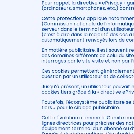
Pour rappel, la directive « ePrivacy » g
(ordinateurs, smartphones, etc.) contr
Cette protection s’applique notamment a
(Commission nationale de l’informatiqu
serveur dans le terminal d’un utilisate
(c’est à dire dans la majorité des cas 
automatiquement renvoyés lors de con
En matière publicitaire, il est souvent r
des domaines différents de celui du site
interrogés par le site visité et non par 
Ces cookies permettent généralement au 
question par un utilisateur et de collec
Jusqu’à présent, un utilisateur pouvait 
cookies tiers grâce à la « directive ePriv
Toutefois, l’écosystème publicitaire s
tiers » pour le ciblage publicitaire.
Cette évolution a amené le Comité eur
lignes directrices
pour préciser des notio
équipement terminal d’un abonné ou d’un
l’accès à des informations déjà stockées