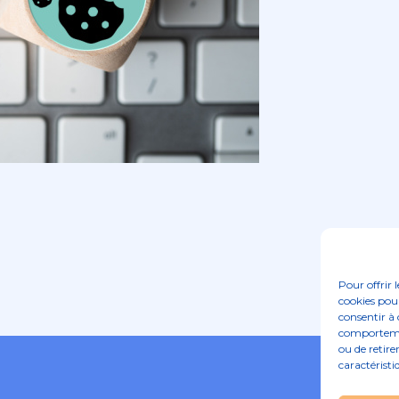
Pour offrir 
cookies pour
consentir à 
comportement
ou de retire
caractéristi