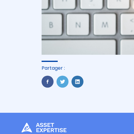
Partager :
FaceBook
Twitter
LinkedIn