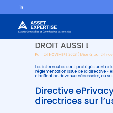
Subheader
Aller
DIRECTIVE EPRIVACY 
au
contenu
DROIT AUSSI !
Par
|
24 NOVEMBRE 2023
( Mise à jour 24 no
Les internautes sont protégés contre l
réglementation issue de la directive « e
clarification devenue nécessaire, au vu
Directive ePrivacy
directrices sur l