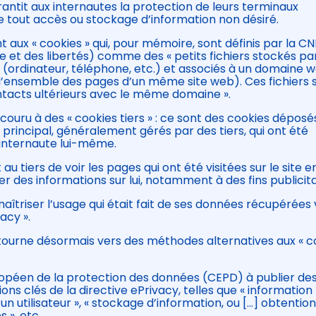
arantit aux internautes la protection de leurs terminaux
e tout accès ou stockage d’information non désiré.
ux « cookies » qui, pour mémoire, sont définis par la CN
e et des libertés) comme des « petits fichiers stockés pa
ur (ordinateur, téléphone, etc.) et associés à un domaine 
à l’ensemble des pages d’un même site web). Ces fichiers 
tacts ultérieurs avec le même domaine ».
ecouru à des « cookies tiers » : ce sont des cookies déposé
 principal, généralement gérés par des tiers, qui ont été
l’internaute lui-même.
tiers de voir les pages qui ont été visitées sur le site e
ter des informations sur lui, notamment à des fins publicita
maîtriser l’usage qui était fait de ses données récupérées v
acy ».
e tourne désormais vers des méthodes alternatives aux « c
opéen de la protection des données (CEPD) à publier de
ns clés de la directive ePrivacy, telles que « information »
 utilisateur », « stockage d’information, ou […] obtentio
 », etc.