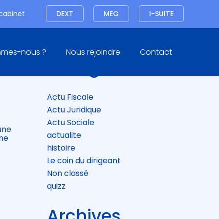
Connexion
 cabinet
DEXT
MEG
I-SUITE
Blog
mmes-nous ?
Nous rejoindre
Contact
sidebar
Catégories
Actu Fiscale
Actu Juridique
Actu Sociale
une
actualite
une
histoire
Le coin du dirigeant
Non classé
quizz
Archives