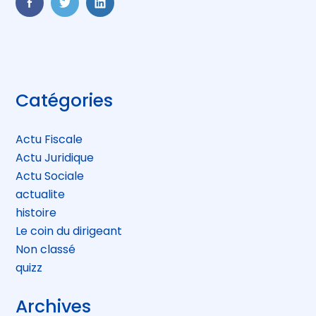
FaceBook
Twitter
LinkedIn
Blog
Catégories
sidebar
Actu Fiscale
Actu Juridique
Actu Sociale
actualite
histoire
Le coin du dirigeant
Non classé
quizz
Archives