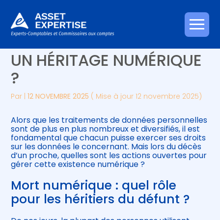
Créer et reprendre une activité
Piloter votre gestion
Aller
DONNÉES PERSONNELLES :
au
contenu
Gérer votre quotidien
Suivre votre comptabilité
UN HÉRITAGE NUMÉRIQUE
?
Piloter votre entreprise
Gérer vos ressources humaines
Par
|
12 NOVEMBRE 2025
( Mise à jour 12 novembre 2025)
Développer votre entreprise
Alors que les traitements de données personnelles
Construire votre patrimoine
sont de plus en plus nombreux et diversifiés, il est
fondamental que chacun puisse exercer ses droits
sur les données le concernant. Mais lors du décès
Être prêt pour la facturation
d’un proche, quelles sont les actions ouvertes pour
électronique
gérer cette existence numérique ?
Mort numérique : quel rôle
pour les héritiers du défunt ?