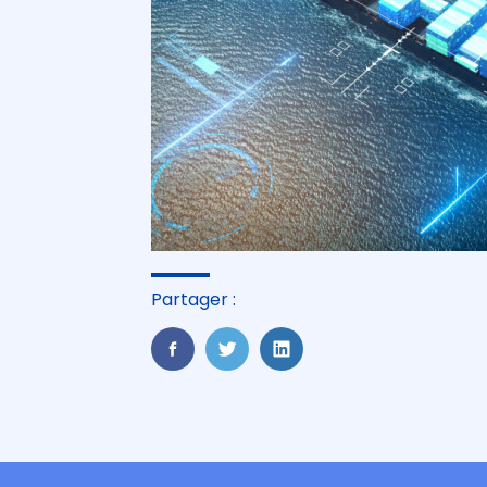
Partager :
FaceBook
Twitter
LinkedIn