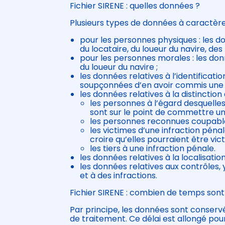
Fichier SIRENE : quelles données ?
Plusieurs types de données à caractère 
pour les personnes physiques : les donn
du locataire, du loueur du navire, d
pour les personnes morales : les donné
du loueur du navire ;
les données relatives à l’identifica
soupçonnées d’en avoir commis une 
les données relatives à la distinctio
les personnes à l’égard desquelles 
sont sur le point de commettre une
les personnes reconnues coupables
les victimes d’une infraction péna
croire qu’elles pourraient être vic
les tiers à une infraction pénale.
les données relatives à la localisatio
les données relatives aux contrôles
et à des infractions.
Fichier SIRENE : combien de temps son
Par principe, les données sont conserv
de traitement. Ce délai est allongé pou