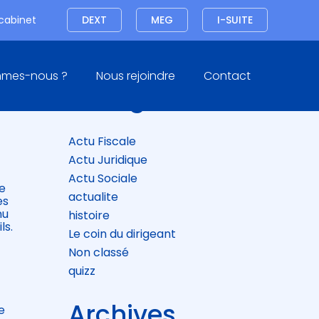
Connexion
 cabinet
DEXT
MEG
I-SUITE
Blog
mmes-nous ?
Nous rejoindre
Contact
sidebar
Catégories
Actu Fiscale
Actu Juridique
Actu Sociale
re
actualite
es
nu
histoire
ls.
Le coin du dirigeant
Non classé
quizz
Archives
e