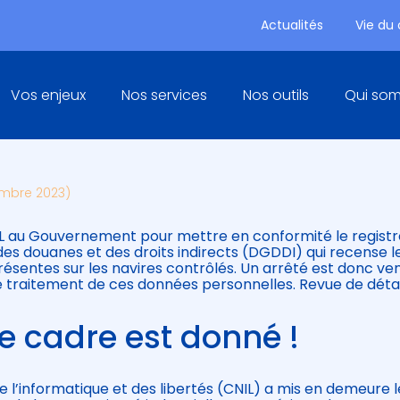
Actualités
Vie du
Principal
Vos enjeux
Nos services
Nos outils
Qui so
RE SIRENE DÉFINI ET
embre 2023)
CNIL au Gouvernement pour mettre en conformité le regist
 des douanes et des droits indirects (DGDDI) qui recense l
résentes sur les navires contrôlés. Un arrêté est donc ve
e traitement de ces données personnelles. Revue de détai
le cadre est donné !
e l’informatique et des libertés (CNIL) a mis en demeure l