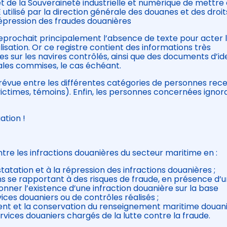
t de la Souveraineté industrielle et numérique de mettre
E utilisé par la direction générale des douanes et des droit
répression des fraudes douanières
reprochait principalement l’absence de texte pour acter 
ilisation. Or ce registre contient des informations très
 sur les navires contrôlés, ainsi que des documents d’id
nales commises, le cas échéant.
t prévue entre les différentes catégories de personnes re
ictimes, témoins). Enfin, les personnes concernées ignor
ation !
ontre les infractions douanières du secteur maritime en :
tatation et à la répression des infractions douanières ;
s se rapportant à des risques de fraude, en présence d’
onner l’existence d’une infraction douanière sur la base
vices douaniers ou de contrôles réalisés ;
sement et la conservation du renseignement maritime douan
ervices douaniers chargés de la lutte contre la fraude.