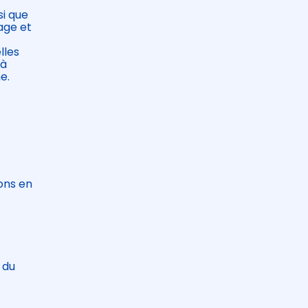
si que
age et
lles
 à
e.
t
ions en
 du