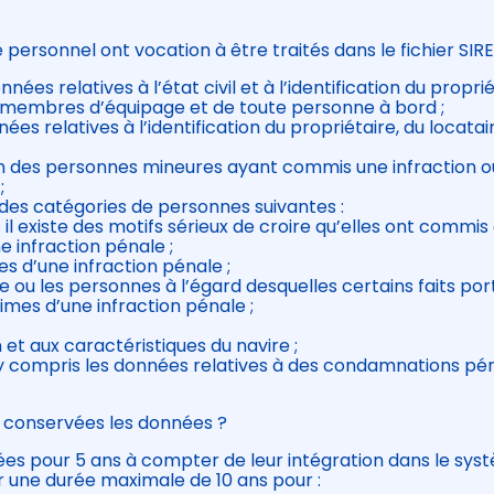
personnel ont vocation à être traités dans le fichier SIRE
ées relatives à l’état civil et à l’identification du proprié
es membres d’équipage et de toute personne à bord ;
es relatives à l’identification du propriétaire, du locatai
tion des personnes mineures ayant commis une infraction o
;
n des catégories de personnes suivantes :
il existe des motifs sérieux de croire qu’elles ont commis
 infraction pénale ;
 d’une infraction pénale ;
le ou les personnes à l’égard desquelles certains faits por
times d’une infraction pénale ;
n et aux caractéristiques du navire ;
, y compris les données relatives à des condamnations pé
t conservées les données ?
ées pour 5 ans à compter de leur intégration dans le sys
r une durée maximale de 10 ans pour :