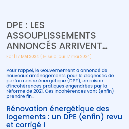
Créer et reprendre une activité
Piloter votre gestion
DPE : LES
Gérer votre quotidien
Suivre votre comptabilité
ASSOUPLISSEMENTS
ANNONCÉS ARRIVENT…
Piloter votre entreprise
Gérer vos ressources humaines
Par
|
17 MAI 2024
( Mise à jour 17 mai 2024)
Développer votre entreprise
Pour rappel, le Gouvernement a annoncé de
Construire votre patrimoine
nouveaux aménagements pour le diagnostic de
performance énergétique (DPE), en raison
d’incohérences pratiques engendrées par la
Être prêt pour la facturation
réforme de 2021. Ces incohérences vont (enfin)
électronique
prendre fin…
Rénovation énergétique des
logements : un DPE (enfin) revu
et corrigé !