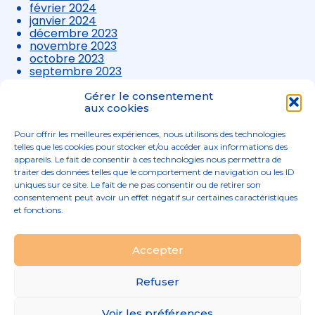
février 2024
janvier 2024
décembre 2023
novembre 2023
octobre 2023
septembre 2023
août 2023
juillet 2023
Gérer le consentement
juin 2023
aux cookies
mai 2023
avril 2023
Pour offrir les meilleures expériences, nous utilisons des technologies
mars 2023
telles que les cookies pour stocker et/ou accéder aux informations des
appareils. Le fait de consentir à ces technologies nous permettra de
traiter des données telles que le comportement de navigation ou les ID
uniques sur ce site. Le fait de ne pas consentir ou de retirer son
consentement peut avoir un effet négatif sur certaines caractéristiques
et fonctions.
Footer
Accepter
02 96 52 68 68
Linkedin
Principale
Refuser
Footer
MENTIONS LÉGALES
Voir les préférences