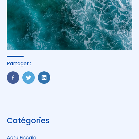
Partager :
FaceBook
Twitter
LinkedIn
Blog
Catégories
sidebar
Actu Fiscale