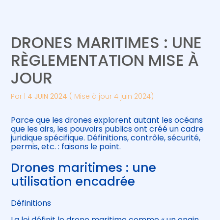
Créer et reprendre une activité
Piloter votre gestion
DRONES MARITIMES : UNE
Gérer votre quotidien
Suivre votre comptabilité
RÈGLEMENTATION MISE À
JOUR
Piloter votre entreprise
Gérer vos ressources humaines
Par
|
4 JUIN 2024
( Mise à jour 4 juin 2024)
Développer votre entreprise
Parce que les drones explorent autant les océans
Construire votre patrimoine
que les airs, les pouvoirs publics ont créé un cadre
juridique spécifique. Définitions, contrôle, sécurité,
permis, etc. : faisons le point.
Être prêt pour la facturation
électronique
Drones maritimes : une
utilisation encadrée
Définitions
La loi définit le drone maritime comme « un engin