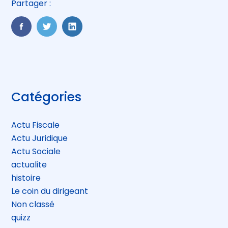
Partager :
FaceBook
Twitter
LinkedIn
Blog
Catégories
sidebar
Actu Fiscale
Actu Juridique
Actu Sociale
actualite
histoire
Le coin du dirigeant
Non classé
quizz