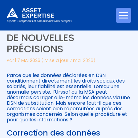
Créer et reprendre une activité
Piloter votre gestion
Aller
DSN DE SUBSTITUTION :
au
contenu
Gérer votre quotidien
Suivre votre comptabilité
DE NOUVELLES
PRÉCISIONS
Piloter votre entreprise
Gérer vos ressources humaines
Par
|
7 MAI 2026
( Mise à jour 7 mai 2026)
Développer votre entreprise
Parce que les données déclarées en DSN
Construire votre patrimoine
conditionnent directement les droits sociaux des
salariés, leur fiabilité est essentielle. Lorsqu’une
anomalie persiste, l’Urssaf ou la MSA peut
Être prêt pour la facturation
désormais corriger elle-même les données via une
électronique
DSN de substitution. Mais encore faut-il que ces
corrections soient bien répercutées auprès des
organismes concernés. Selon quelle procédure et
pour quelles informations ?
Correction des données