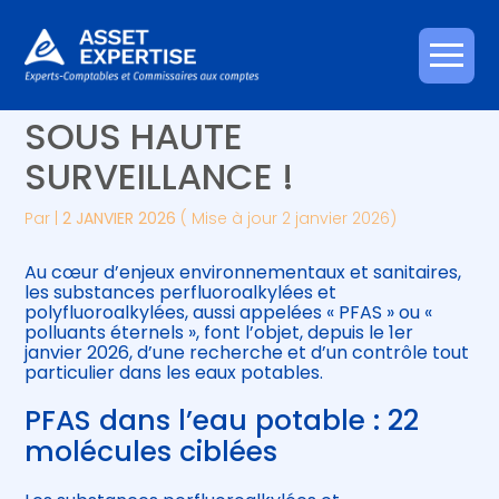
Créer et reprendre une activité
Piloter votre gestion
Aller
EAU POTABLE : LES PFAS
au
contenu
Gérer votre quotidien
Suivre votre comptabilité
SOUS HAUTE
SURVEILLANCE !
Piloter votre entreprise
Gérer vos ressources humaines
Par
|
2 JANVIER 2026
( Mise à jour 2 janvier 2026)
Développer votre entreprise
Au cœur d’enjeux environnementaux et sanitaires,
Construire votre patrimoine
les substances perfluoroalkylées et
polyfluoroalkylées, aussi appelées « PFAS » ou «
polluants éternels », font l’objet, depuis le 1er
Être prêt pour la facturation
janvier 2026, d’une recherche et d’un contrôle tout
électronique
particulier dans les eaux potables.
PFAS dans l’eau potable : 22
molécules ciblées