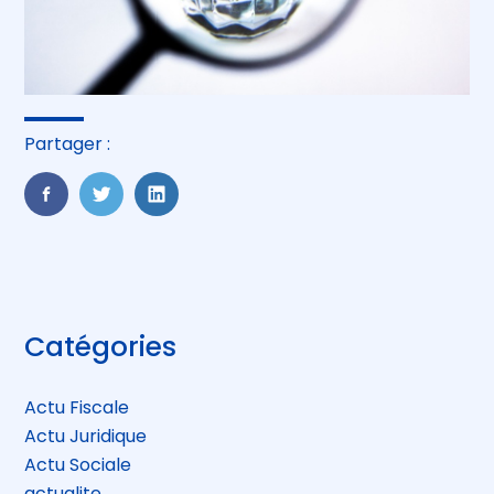
Partager :
FaceBook
Twitter
LinkedIn
Blog
Catégories
sidebar
Actu Fiscale
Actu Juridique
Actu Sociale
actualite